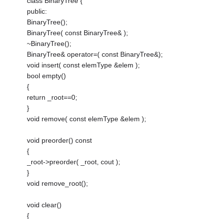
class BinaryTree {
public:
BinaryTree();
BinaryTree( const BinaryTree& );
~BinaryTree();
BinaryTree& operator=( const BinaryTree&);
void insert( const elemType &elem );
bool empty()
{
return _root==0;
}
void remove( const elemType &elem );
void preorder() const
{
_root->preorder( _root, cout );
}
void remove_root();
void clear()
{