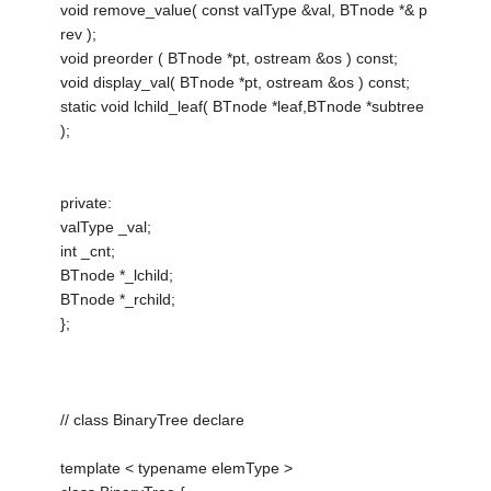
void remove_value( const valType &val, BTnode *& p
rev );
void preorder ( BTnode *pt, ostream &os ) const;
void display_val( BTnode *pt, ostream &os ) const;
static void lchild_leaf( BTnode *leaf,BTnode *subtree
);
private:
valType _val;
int _cnt;
BTnode *_lchild;
BTnode *_rchild;
};
// class BinaryTree declare
template < typename elemType >