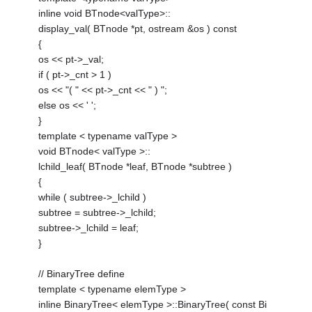
inline void BTnode<valType>::
display_val( BTnode *pt, ostream &os ) const
{
os << pt->_val;
if ( pt->_cnt > 1 )
os << "( " << pt->_cnt << " ) ";
else os << ' ';
}
template < typename valType >
void BTnode< valType >::
lchild_leaf( BTnode *leaf, BTnode *subtree )
{
while ( subtree->_lchild )
subtree = subtree->_lchild;
subtree->_lchild = leaf;
}
// BinaryTree define
template < typename elemType >
inline BinaryTree< elemType >::BinaryTree( const Bi