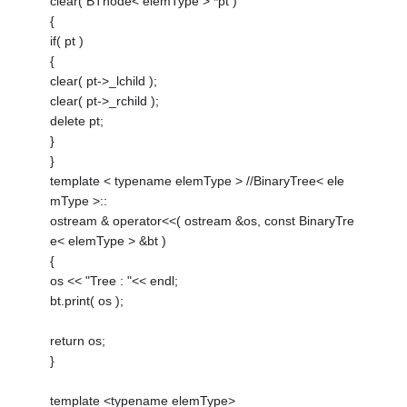
clear( BTnode< elemType > *pt )
{
if( pt )
{
clear( pt->_lchild );
clear( pt->_rchild );
delete pt;
}
}
template < typename elemType > //BinaryTree< ele
mType >::
ostream & operator<<( ostream &os, const BinaryTre
e< elemType > &bt )
{
os << "Tree : "<< endl;
bt.print( os );
return os;
}
template <typename elemType>