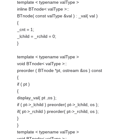
template < typename valType >
inline BTnode< valType >::
BTnode( const valType &val ) : _val( val )
{
_cnt = 1;
_lchild = _rchild = 0;
}
template < typename valType >
void BTnode< valType >::
preorder ( BTnode *pt, ostream &os ) const
{
if ( pt )
{
display_val( pt ,os );
if ( pt->_lchild ) preorder( pt->_lchild, os );
if( pt->_rchild ) preorder( pt->_rchild, os );
}
}
template < typename valType >
void BTnode< valType >::