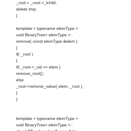
_root = _root->_lchild;
delete tmp;
}
template < typename elemType >
void BinaryTree< elemType >::
remove( const elemType &elem )
{
if( _root )
{
if( _root->_val == elem )
remove_root();
else
_root->remove_value( elem, _root );
}
}
template < typename elemType >
void BinaryTree< elemType >::