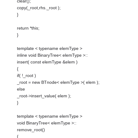
clear();
copy(_root,rhs._root );
}
return *this;
}
template < typename elemType >
inline void BinaryTree< elemType >::
insert( const elemType &elem )
{
if( !_root )
_root = new BTnode< elemType >( elem );
else
_root->insert_value( elem );
}
template < typename elemType >
void BinaryTree< elemType >::
remove_root()
{