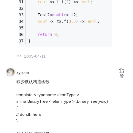
cout
 << t.f(
2
) << 
endl
;
    Test2<
double
> t2;
cout
 << t2.f(
3.5
) << 
endl
;
return
0
;
}
2009-04-11
xylicon
赞
缺少默认构造函数
template < typename elemType >
inline BinaryTree < elemType >::BinaryTree(void)
{
// do sth here
}