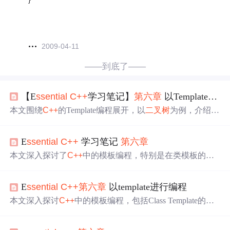
2009-04-11
——到底了——
【E
sse
ntial
C++
学习笔记】
第六章
以Template进行编程
本文围绕
C++
的Template编程展开，以
二叉树
为例，介绍了
类模板的相关知识。包括被参数化的型别、模板类的定
义、模板类型参数的处理等内容，详细阐述了实现一个模
E
sse
ntial
C++
学习笔记
第六章
板类的逻辑和要点，还提及了模板函数完成的输出运算
符、常量表达式与默认参数值等。
本文深入探讨了
C++
中的模板编程，特别是在类模板的使
用上，通过实现一个
二叉树
数据结构来展示其灵活性和强
大性。文章详细讲解了如何使用模板参数化类型，包括类
E
sse
ntial
C++
第六章
以template进行编程
型参数的处理、成员函数的实现、模板函数作为成员函
数，以及模板在设计策略中的应用。
本文深入探讨
C++
中的模板编程，包括Class Template的定
义、类型参数处理、Function Template的运用，以及如何利
用模板作为设计策略，如实现Output运算符和Member Temp