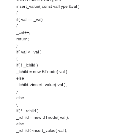
insert_value( const valType &val )
{
if( val == _val)
{
_cnt++;
return;
}
if( val < _val )
{
if( ! _lchild )
_lchild = new BTnode( val );
else
_lchild->insert_value( val );
}
else
{
if( ! _rchild )
_rchild = new BTnode( val );
else
_rchild->insert_value( val );