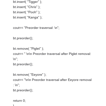
bt.insert( "Tigger" );
bt.insert( "Chris" );
bt.insert( "Pooh" );
bt.insert( "Kanga" );
cout<< "Preorder traversal: \n";
bt.preorder();
bt.remove( "Piglet" );
cout<< " \n\n Preorder traversal after Piglet removal:
\n";
bt.preorder();
bt.remove( "Eeyore" );
cout<< "\n\n Preorder traversal after Eeyore removal
: \n";
bt.preorder();
return 0;
}