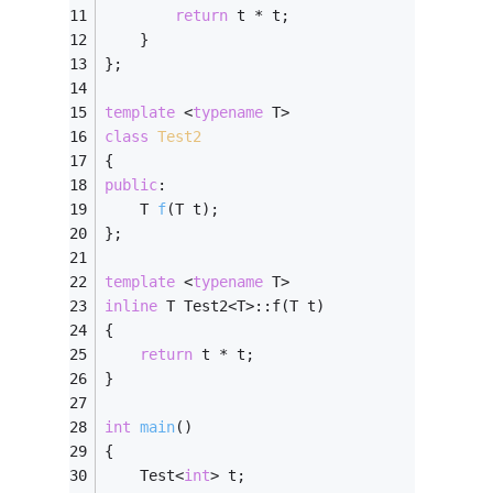
return
 t * t;
    }
};
template
 <
typename
 T>
class
Test2
{
public
:
T 
f
(T t)
;
};
template
 <
typename
 T>
inline
 T Test2<T>::f(T t)
{
return
 t * t;
}
int
main
()
{
    Test<
int
> t;