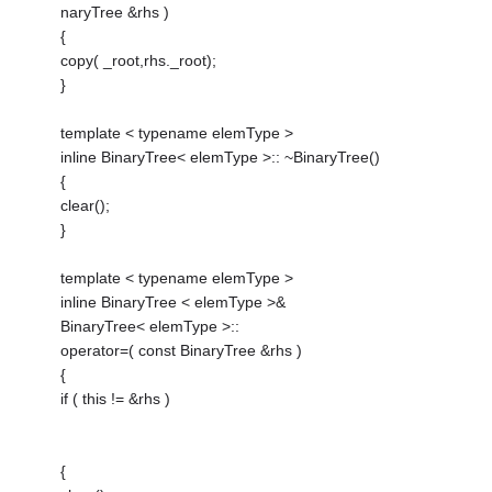
naryTree &rhs )
{
copy( _root,rhs._root);
}
template < typename elemType >
inline BinaryTree< elemType >:: ~BinaryTree()
{
clear();
}
template < typename elemType >
inline BinaryTree < elemType >&
BinaryTree< elemType >::
operator=( const BinaryTree &rhs )
{
if ( this != &rhs )
{