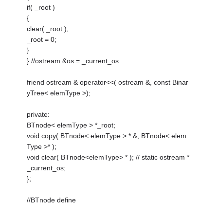
if( _root )
{
clear( _root );
_root = 0;
}
} //ostream &os = _current_os
friend ostream & operator<<( ostream &, const Binar
yTree< elemType >);
private:
BTnode< elemType > *_root;
void copy( BTnode< elemType > * &, BTnode< elem
Type >* );
void clear( BTnode<elemType> * ); // static ostream *
_current_os;
};
//BTnode define