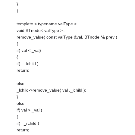
}
}
template < typename valType >
void BTnode< valType >::
remove_value( const valType &val, BTnode *& prev )
{
if( val < _val)
{
if( ! _lchild )
return;
else
_lchild->remove_value( val ,_lchild );
}
else
if( val > _val )
{
if( ! _rchild )
return;