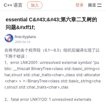
C++ 语言
登录
频道
加入
帖子详情
社区
C++ 语言
essential C&#43;&#43;第六章二叉树的
问题&#xff1f;
firecityplans
2009-04-10
在将书的各个程序段（6.1—6.5）组织后编译出现了以
下两个错误：
1。error LNK2001: unresolved external symbol "pu
blic: __thiscall BinaryTree<class std::basic_string<c
har,struct std::char_traits<char>,class std::allocator
<char> > >::BinaryTree<class std::basic_string<cha
r,struct std::char_traits<char>,clas
2。fatal error LNK1120: 1 unresolved externals