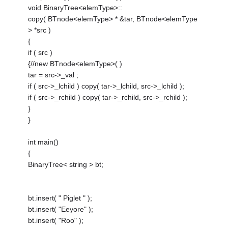
void BinaryTree<elemType>::
copy( BTnode<elemType> * &tar, BTnode<elemType
> *src )
{
if ( src )
{//new BTnode<elemType>( )
tar = src->_val ;
if ( src->_lchild ) copy( tar->_lchild, src->_lchild );
if ( src->_rchild ) copy( tar->_rchild, src->_rchild );
}
}
int main()
{
BinaryTree< string > bt;
bt.insert( " Piglet " );
bt.insert( "Eeyore" );
bt.insert( "Roo" );