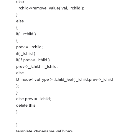
else
_rchild->remove_value( val,_rchild );
}
else
{
if( _rchild )
{
prev = _rchild;
if( _lchild )
if( ! prev->_lchild )
prev->_lchild = _lchild;
else
BTnode< valType >::lchild_leaf( _lchild,prev->_lchild
);
}
else prev = _lchild;
delete this;
}
}
template <typename valType>