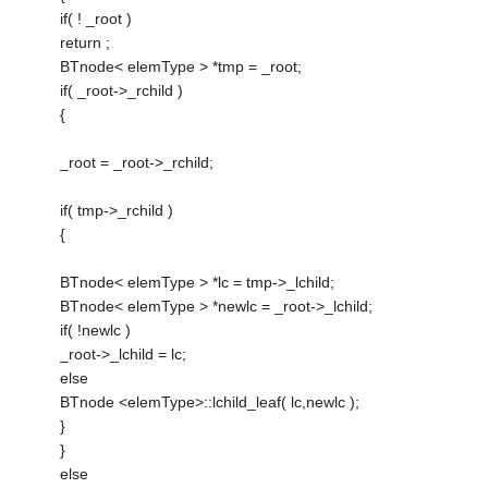
if( ! _root )
return ;
BTnode< elemType > *tmp = _root;
if( _root->_rchild )
{
_root = _root->_rchild;
if( tmp->_rchild )
{
BTnode< elemType > *lc = tmp->_lchild;
BTnode< elemType > *newlc = _root->_lchild;
if( !newlc )
_root->_lchild = lc;
else
BTnode <elemType>::lchild_leaf( lc,newlc );
}
}
else