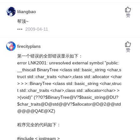
liliangbao
赞
帮顶~
2009-04-11
firecityplans
赞
第一个错误的全部错误显示如下：
error LNK2001: unresolved external symbol "public:
__thiscall BinaryTree <class std::basic_string <char,s
truct std::char_traits <char>,class std::allocator <char
> > >::BinaryTree <class std::basic_string <char,struc
t std::char_traits <char>,class std::allocator<char> >
>(void)" (??0?$BinaryTree@V?$basic_string@DU?
$char_traits@D@std@@V?$allocator@D@2@@std
@@@@QAE@XZ)
程序完全的代码如下：
#include < iostream >