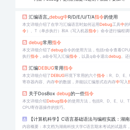
汇编语言_
debug
中
R/D/E/U/T/A
指令
的使用
本文详细介绍了在学习汇编语言时如何运用
Debug
工具
中
的
令
）、T（单步执行）和A（写入机器
指令
）命令进行编程调
debug
常用
指令
本文详细介绍了
debug
命令的使用方法，包括r命令查看CP
执行
指令
，a命令写入汇编
指令
，以及q命令退出
debug
。还
汇编
DEBUG
常用
指令
本文详细介绍了
DEBUG
环境下常用的六个
指令
：R、D、E
寄存器内容、内存
中
的数据，并能以汇编形式在内存
中
写入
关于DosBox
debug
的一些
指令
本文详细介绍
Debug
指令
的使用方法，包括R、D、E、U、
CPU寄存器操作的技巧。
【计算机科学】C语言基础语法与编程实践：湖
内容概要：本文档为湖南科技大学C语言期末考试的试题库