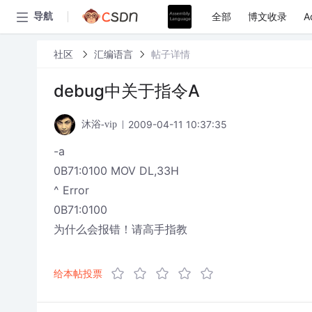
全部
博文收录
A
导航
社区
汇编语言
帖子详情
debug中关于指令A
2009-04-11 10:37:35
沐浴-vip
-a
0B71:0100 MOV DL,33H
^ Error
0B71:0100
为什么会报错！请高手指教
给本帖投票