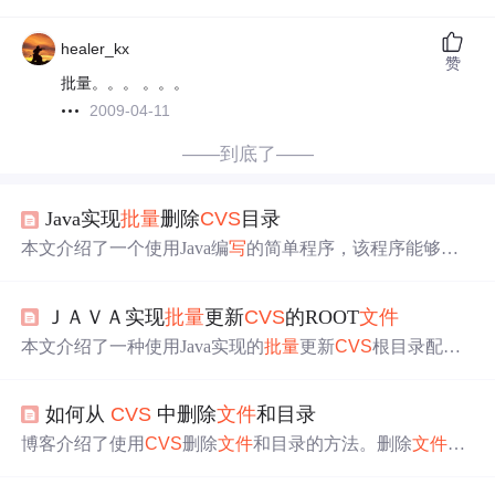
healer_kx
赞
批量。。。 。。。
2009-04-11
——到底了——
Java实现
批量
删除
CVS
目录
本文介绍了一个使用Java编
写
的简单程序，该程序能够自
动删除源
文件
夹中的
CVS
目录，并记录所有源
文件
的信
息。
CVS
是早期版本控制系统，此工具帮助用户更便捷地
ＪＡＶＡ实现
批量
更新
CVS
的ROOT
文件
清理这些目录。
本文介绍了一种使用Java实现的
批量
更新
CVS
根目录配置
的方法，通过递归搜索指定目录下的
CVS
文件
夹，将需要
更新的Root
文件
路径加入队列，并利用多线程并发修改这
如何从
CVS
中删除
文件
和目录
些
文件
的内容。
博客介绍了使用
CVS
删除
文件
和目录的方法。删除
文件
时，要确保无未提交修改，从工作目录删除，用“
cvs
remo
ve”从
CVS
删除，再用“
cvs
commit”提交。删除目录时，先