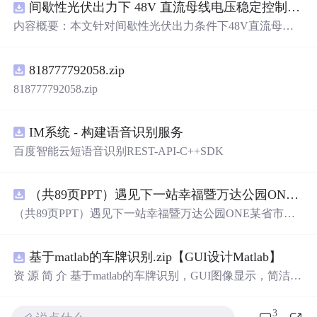
间歇性光伏出力下 48V 直流母线电压稳定控制及储能双向充放电闭环调控体系研究（Simulink仿真实现）
内容概要：本文针对间歇性光伏出力条件下48V直流母线
电压稳定控制及储能双向充放电闭环调控
问题
，提出一种
基于离网光伏直流微网系统的协同控制体系。通过构建包
818777792058.zip
含光伏阵列、Boost型DC-DC变换器、双向DC-DC变换器
与锂离子电池储能系统的完整拓扑结构，结合光伏最大功
818777792058.zip
率点跟踪（MPPT）技术和储能系统的双向功率调节能
力，实现对功率供需失衡的有效抑制。系统采用分层控制
架构，集成电压外环与电流内环双闭环控制策略，确保在
IM系统 - 构建语音识别服务
光照强度波动、负载突变等动态工况下维持母线电压稳
百度智能云短语音识别REST-API-C++SDK
定。在Simulink环境中搭建全系统仿真模型，验证了控制策
略在多种扰动场景下的有效性与鲁棒性，显著提升了微网
在无外部电网支撑下的自主运行能力和电能质量水平。; 适
（共89页PPT）遇见下一站幸福暨万达公园ONE某省市热气球生活艺术节活动策划方案.pptx
合人群：具备电力电子、自动控制与新能源系统基础知识
（共89页PPT）遇见下一站幸福暨万达公园ONE某省市热
的电气工程及相关专业研究生、科研人员，以及从事光伏
气球生活艺术节活动策划方案.pptx
储能系统、直流微网设计与仿真的工程技术人员。; 使用场
景及目标：①用于教学与科研中离网型光伏直流微网系统
基于matlab的车牌识别.zip【GUI设计Matlab】
的建模与仿真分析；②指导实际工程中48V直流微网的电
资 源 简 介 基于matlab的车牌识别，GUI图像显示，简洁明
压稳定控制与储能协调管理方案设计；③为新能源微网中
了，识别过程用的是模板匹配，文件齐全。 详 情 说 明 用
的能量管理与动态响应优化提供理论支持与仿真验证平
matlab实现的车牌识别系统非常方便易用。系统提供了基
台。; 阅读建议：建议结合Simulink仿真模型同步学习，重
3