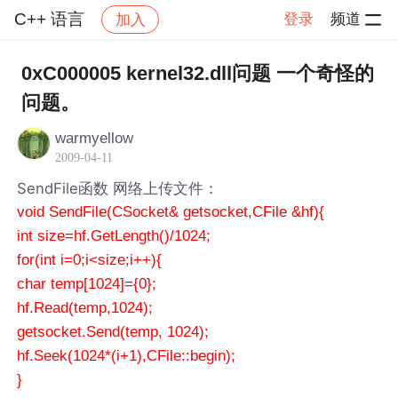
C++ 语言
登录
频道
加入
帖子详情
社区
C++ 语言
0xC000005 kernel32.dll问题 一个奇怪的
问题。
warmyellow
2009-04-11
SendFile函数 网络上传文件：
void SendFile(CSocket& getsocket,CFile &hf){
int size=hf.GetLength()/1024;
for(int i=0;i<size;i++){
char temp[1024]={0};
hf.Read(temp,1024);
getsocket.Send(temp, 1024);
hf.Seek(1024*(i+1),CFile::begin);
}