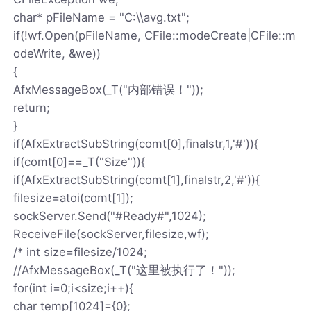
char* pFileName = "C:\\avg.txt";
if(!wf.Open(pFileName, CFile::modeCreate|CFile::m
odeWrite, &we))
{
AfxMessageBox(_T("内部错误！"));
return;
}
if(AfxExtractSubString(comt[0],finalstr,1,'#')){
if(comt[0]==_T("Size")){
if(AfxExtractSubString(comt[1],finalstr,2,'#')){
filesize=atoi(comt[1]);
sockServer.Send("#Ready#",1024);
ReceiveFile(sockServer,filesize,wf);
/* int size=filesize/1024;
//AfxMessageBox(_T("这里被执行了！"));
for(int i=0;i<size;i++){
char temp[1024]={0};