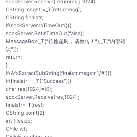
sockServer.Receive(returnmsg,1024);
CString msgstr=_T(returnmsg);
CString finalstr;
if(sockServer.IsTimeOut()){
sockServer.SetIsTimeOut(false);
MessageBox(_T("传输超时，请重传！"),_T("内部错
误"));
return;
}
if(AfxExtractSubString(finalstr,msgstr,1,'#')){
if(finalstr==_T("Success")){
char res[1024]={0};
sockServer.Receive(res,1024);
finalstr=_T(res);
CString comt[2];
int filesize;
CFile wf;
CFileException we;