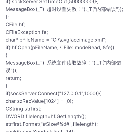
if(!sockServer.SetTimeOut(50000000)){
MessageBox(_T("超时设置失败！"),_T("内部错误"));
};
CFile hf;
CFileException fe;
char* pFileName = "C:\\avgfaceimage.xml";
if(!hf.Open(pFileName, CFile::modeRead, &fe))
{
MessageBox(_T("系统文件读取故障！"),_T("内部错
误"));
return;
}
if(sockServer.Connect("127.0.0.1",1000)){
char szRecValue[1024] = {0};
CString strfirst;
DWORD filelength=hf.GetLength();
strfirst.Format("#Size#%d#",filelength);
sockServer.Send(strfirst, 24);