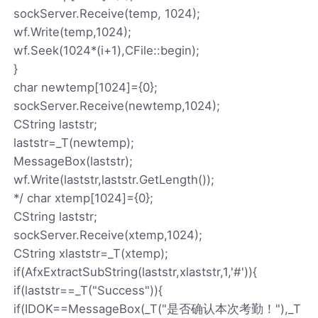
sockServer.Receive(temp, 1024);
wf.Write(temp,1024);
wf.Seek(1024*(i+1),CFile::begin);
}
char newtemp[1024]={0};
sockServer.Receive(newtemp,1024);
CString laststr;
laststr=_T(newtemp);
MessageBox(laststr);
wf.Write(laststr,laststr.GetLength());
*/ char xtemp[1024]={0};
CString laststr;
sockServer.Receive(xtemp,1024);
CString xlaststr=_T(xtemp);
if(AfxExtractSubString(laststr,xlaststr,1,'#')){
if(laststr==_T("Success")){
if(IDOK==MessageBox(_T("是否确认本次考勤！"),_T