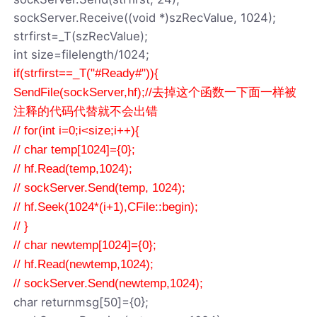
sockServer.Receive((void *)szRecValue, 1024);
strfirst=_T(szRecValue);
int size=filelength/1024;
if(strfirst==_T("#Ready#")){
SendFile(sockServer,hf);//去掉这个函数一下面一样被
注释的代码代替就不会出错
// for(int i=0;i<size;i++){
// char temp[1024]={0};
// hf.Read(temp,1024);
// sockServer.Send(temp, 1024);
// hf.Seek(1024*(i+1),CFile::begin);
// }
// char newtemp[1024]={0};
// hf.Read(newtemp,1024);
// sockServer.Send(newtemp,1024);
char returnmsg[50]={0};