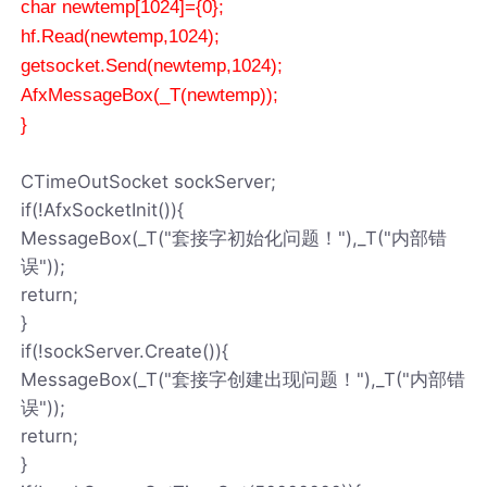
char newtemp[1024]={0};
hf.Read(newtemp,1024);
getsocket.Send(newtemp,1024);
AfxMessageBox(_T(newtemp));
}
CTimeOutSocket sockServer;
if(!AfxSocketInit()){
MessageBox(_T("套接字初始化问题！"),_T("内部错
误"));
return;
}
if(!sockServer.Create()){
MessageBox(_T("套接字创建出现问题！"),_T("内部错
误"));
return;
}