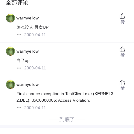
全部评论
warmyellow
赞
怎么没人 再次UP
2009-04-11
warmyellow
赞
自己up
2009-04-11
warmyellow
赞
First-chance exception in TestClient.exe (KERNEL3
2.DLL): 0xC0000005: Access Violation.
2009-04-11
——到底了——