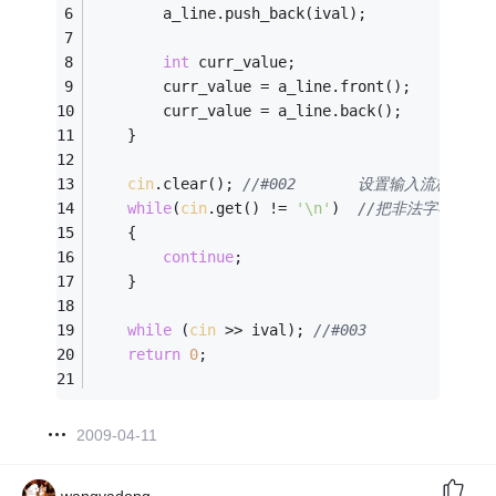
        a_line.push_back(ival);
int
 curr_value;
        curr_value = a_line.front();
        curr_value = a_line.back();
    }
cin
.clear(); 
//#002       设置输入流标志位为g
while
(
cin
.get() != 
'\n'
)  
//把非法字符过滤
    {
continue
;
    }
while
 (
cin
 >> ival); 
//#003
return
0
;
2009-04-11
wangyadong