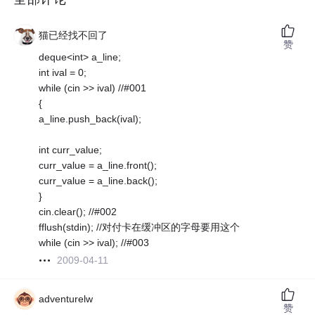
猫已经找不回了
赞
deque<int> a_line;
int ival = 0;
while (cin >> ival) //#001
{
a_line.push_back(ival);
int curr_value;
curr_value = a_line.front();
curr_value = a_line.back();
}
cin.clear(); //#002
fflush(stdin); //对付卡在缓冲区的字母要用这个
while (cin >> ival); //#003
2009-04-11
adventurelw
赞