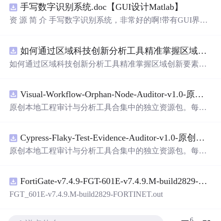
手写数字识别系统.doc【GUI设计Matlab】
资 源 简 介 手写数字识别系统，非常好的啊!带有GUI界
面，使用方便! 详 情 说 明 用这个手写数字识别系统，你可
以轻松地识别手写数字。这个系统不仅功能强大，而且还
如何通过区域科技创新分析工具精准掌握区域创新要素分布与产业链融合现状？.docx
带有直观的图形用户界面（GUI），非常容易使用。你只
需要将手写数字输入系统，它将立即给出准确的识别结
如何通过区域科技创新分析工具精准掌握区域创新要素分
果。这个系统可以在各种场景中使用，无论是学校、工作
布与产业链融合现状？
还是日常生活，都能为你提供快速和准确的识别服务。它
是一个非常方便和实用的工具，你一定会喜欢它的！
Visual-Workflow-Orphan-Node-Auditor-v1.0-原创源码与文档.zip
原创本地工程审计与分析工具合集中的独立资源包。每个
ZIP包含完整源码、3项自动化测试、可复现合成示例、离
线HTML、JSON与SVG报告、1080×720真实运行效果图、
Cypress-Flaky-Test-Evidence-Auditor-v1.0-原创源码与文档.zip
README、运行说明、功能清单、MIT License及原创与授
权声明。解压后进入project目录，执行npm test验证算法，
原创本地工程审计与分析工具合集中的独立资源包。每个
执行npm run report生成报告，也可通过本地静态服务器打
ZIP包含完整源码、3项自动化测试、可复现合成示例、离
开网页。运行时零第三方依赖，不包含热点产品或开源项
线HTML、JSON与SVG报告、1080×720真实运行效果图、
目源码、Logo、官方截图、论文、生产日志或其他受限素
FortiGate-v7.4.9-FGT-601E-v7.4.9.M-build2829-FORTINET.out
README、运行说明、功能清单、MIT License及原创与授
材。适合前端开发、AI应用工程、测试审计和课程实践。
权声明。解压后进入project目录，执行npm test验证算法，
FGT_601E-v7.4.9.M-build2829-FORTINET.out
执行npm run report生成报告，也可通过本地静态服务器打
开网页。运行时零第三方依赖，不包含热点产品或开源项
6