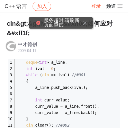
C++ 语言
登录
频道
加入
帖子详情
社区
C++ 语言
服务超时,请刷新
cin&gt;&gt;ival失灵&#xff0c;如何应对
页面重试
&#xff1f;
中才德创
2009-04-11
deque
<
int
> a_line;
int
 ival = 
0
;
while
 (
cin
 >> ival) 
//#001
	{
		a_line.push_back(ival);
int
 curr_value;
		curr_value = a_line.front();
		curr_value = a_line.back();
	}
cin
.clear(); 
//#002