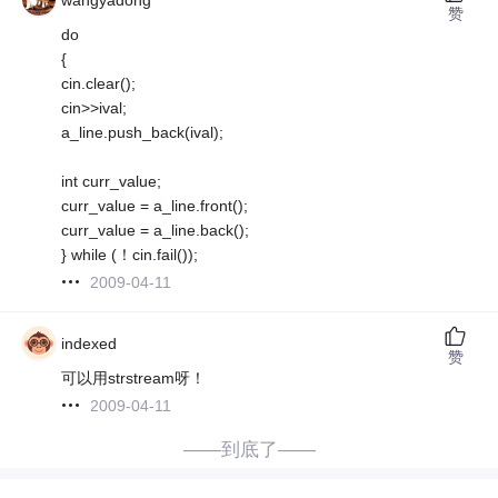
赞
do
{
cin.clear();
cin>>ival;
a_line.push_back(ival);
int curr_value;
curr_value = a_line.front();
curr_value = a_line.back();
} while (！cin.fail());
2009-04-11
indexed
赞
可以用strstream呀！
2009-04-11
——到底了——