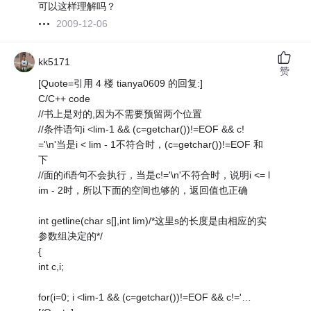
可以这样理解吗？
2009-12-06
kk5171
赞
[Quote=引用 4 楼 tianya0609 的回复:]
C/C++ code
//书上是对的,因为不需要预留两个位置
//条件语句i <lim-1 && (c=getchar())!=EOF && c!
='\n'当是i < lim - 1不符合时，(c=getchar())!=EOF 和
下
//面的if语句不会执行，当是c!='\n'不符合时，说明i <= l
im - 2时，所以下面的空间也够的，返回值也正确
int getline(char s[],int lim)/*这里s的长度是由相应的实
参数组决定的*/
{
int c,i;
for(i=0; i <lim-1 && (c=getchar())!=EOF && c!='…