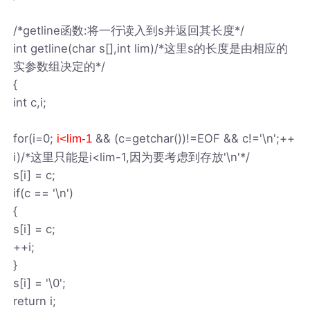
/*getline函数:将一行读入到s并返回其长度*/
int getline(char s[],int lim)/*这里s的长度是由相应的
实参数组决定的*/
{
int c,i;
for(i=0;
&& (c=getchar())!=EOF && c!='\n';++
i<lim-1
i)/*这里只能是i<lim-1,因为要考虑到存放'\n'*/
s[i] = c;
if(c == '\n')
{
s[i] = c;
++i;
}
s[i] = '\0';
return i;