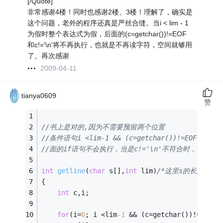
[/Quote]
非常感谢4楼！同时也感谢2楼、3楼！理解了，确实是
这个问题，老外的程序还真是严丝合缝。当i < lim - 1
为假时整个表达式为假，后面的(c=getchar())!=EOF
和c!='\n'将不再执行，也就是不再读字符，空间就够用
了。再次感谢
2009-04-11
tianya0609
赞
//书上是对的,因为不需要预留两个位置
//条件语句i <lim-1 && (c=getchar())!=EOF && 
//面的if语句不会执行，当是c!='\n'不符合时，说明i 
int
getline
(
char
 s[],
int
 lim)
/*这里s的长度是由
{ 
int
 c,i; 
for
(i=
0
; i <lim
-1
 && (c=getchar())!=EOF &