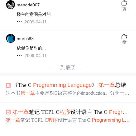
mengde007
赞
楼主的意图是对的
2009-04-11
morris88
赞
貌似你是对的...
2009-04-11
——到底了——
《The C
Programming
Lan
guage
》
第一章
总结
这本书
第一章
主要是对C语言整体的introduction。分为十个
小
节
: 1.1 Getting Started ; 1.2 Variables and Arithmetic Expressi
ons ; 1.3 The for Statement ; 1.4 Symbolic Constant ; 1.5 Charac
第一章
笔记 TCPL C
程序
设计语言 The C
Programming
ter Input and Output ; 1.6 Arrays ; 1.7
第一章
笔记 TCPL C
程序
设计语言 The C
Programming
La
n
guage
1. A Tutorial Introduction1.1 Getting Started1.2 Variabl
es and Arithemic Expressions1.3 The For Statement1.4 Symboli