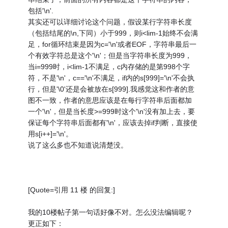
包括'\n'.
其实还可以详细讨论这个问题，假设某行字符串长度
（包括结尾的\n,下同）小于999，则i<lim-1始终不会满
足，for循环结束是因为c='\n'或者EOF，字符串最后一
个有效字符总是这个'\n'；但是当字符串长度为999，
当i=999时，i<lim-1不满足，c内存储的是第998个字
符，不是'\n'，c=='\n'不满足，if内的s[999]='\n'不会执
行，但是'\0'还是会被放在s[999].我感觉这和作者的意
图不一致，作者的意思应该是在每行字符串后面都加
一个'\n'，但是当长度>=999时这个'\n'没有加上去，要
保证每个字符串后面都有'\n'，应该去掉if判断，直接使
用s[i++]='\n'。
说了这么多也不知道说清楚没。
[Quote=引用 11 楼 的回复:]
我的10楼帖子第一句话好像不对。怎么没法编辑呢？
更正如下：