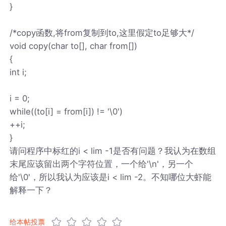
}
/*copy函数,将from复制到to,这里假定to足够大*/
void copy(char to[], char from[])
{
int i;
i = 0;
while((to[i] = from[i]) != '\0')
++i;
}
请问程序中标红的i < lim -1是否有问题？我认为在数组
末尾应该留出两个字符位置，一个给'\n'，另一个
给'\0'，所以我认为应该是i < lim -2。不知哪位大虾能
解释一下？
给本帖投票