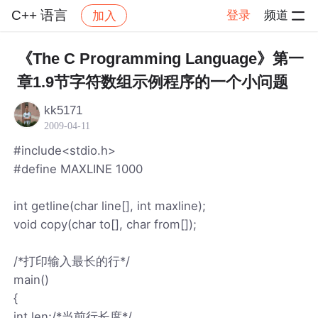
C++ 语言
登录
频道
加入
帖子详情
社区
C++ 语言
《The C Programming Language》第一
章1.9节字符数组示例程序的一个小问题
kk5171
2009-04-11
#include<stdio.h>
#define MAXLINE 1000
int getline(char line[], int maxline);
void copy(char to[], char from[]);
/*打印输入最长的行*/
main()
{
int len;/*当前行长度*/