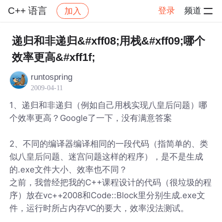
C++ 语言
登录
频道
加入
帖子详情
社区
C++ 语言
递归和非递归&#xff08;用栈&#xff09;哪个
效率更高&#xff1f;
runtospring
2009-04-11
1、递归和非递归（例如自己用栈实现八皇后问题）哪
个效率更高？Google了一下，没有满意答案
2、不同的编译器编译相同的一段代码（指简单的、类
似八皇后问题、迷宫问题这样的程序），是不是生成
的.exe文件大小、效率也不同？
之前，我曾经把我的C++课程设计的代码（很垃圾的程
序）放在vc++2008和Code::Block里分别生成.exe文
件，运行时所占内存VC的要大，效率没法测试。