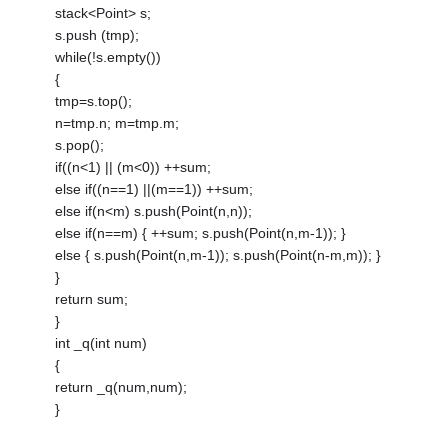
stack<Point> s;
s.push (tmp);
while(!s.empty())
{
tmp=s.top();
n=tmp.n; m=tmp.m;
s.pop();
if((n<1) || (m<0)) ++sum;
else if((n==1) ||(m==1)) ++sum;
else if(n<m) s.push(Point(n,n));
else if(n==m) { ++sum; s.push(Point(n,m-1)); }
else { s.push(Point(n,m-1)); s.push(Point(n-m,m)); }
}
return sum;
}
int _q(int num)
{
return _q(num,num);
}