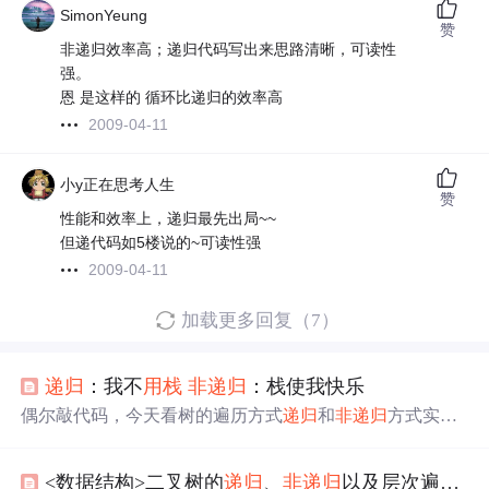
SimonYeung
赞
非递归效率高；递归代码写出来思路清晰，可读性
强。
恩 是这样的 循环比递归的效率高
2009-04-11
小y正在思考人生
赞
性能和效率上，递归最先出局~~
但递代码如5楼说的~可读性强
2009-04-11
加载更多回复（7）
递归
：我不
用栈
非
递归
：栈使我快乐
偶尔敲代码，今天看树的遍历方式
递归
和
非
递归
方式实
现，碰到了一个关于栈的问题。 栈 栈的定义：栈是限定仅
在表头进行插入和删除操作的线性表。要搞清楚这个概
<数据结构>二叉树的
递归
、
非
递归
以及层次遍历算法C语言实现
念，首先要明白”栈“原来的意思，如此才能把握本质。"栈