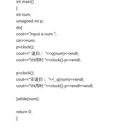
int main()
{
int num;
unsigned int p;
do{
cout<<"Input a num:";
cin>>num;
p=clock();
cout<<" 递归： "<<q(num)<<endl;
cout<<"\t\t用时:"<<clock()-p<<endl;
p=clock();
cout<<"非递归： "<<_q(num)<<endl;
cout<<"\t\t用时:"<<clock()-p<<endl<<endl;
}while(num);
return 0;
}