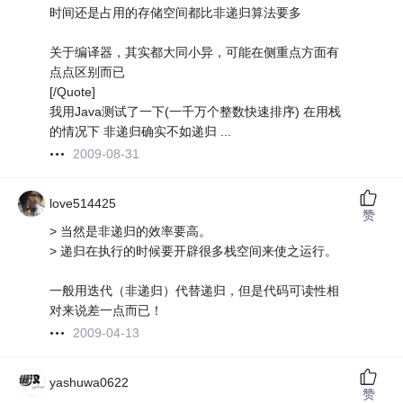
时间还是占用的存储空间都比非递归算法要多
关于编译器，其实都大同小异，可能在侧重点方面有
点点区别而已
[/Quote]
我用Java测试了一下(一千万个整数快速排序) 在用栈
的情况下 非递归确实不如递归 ...
2009-08-31
love514425
赞
> 当然是非递归的效率要高。
> 递归在执行的时候要开辟很多栈空间来使之运行。
一般用迭代（非递归）代替递归，但是代码可读性相
对来说差一点而已！
2009-04-13
yashuwa0622
赞