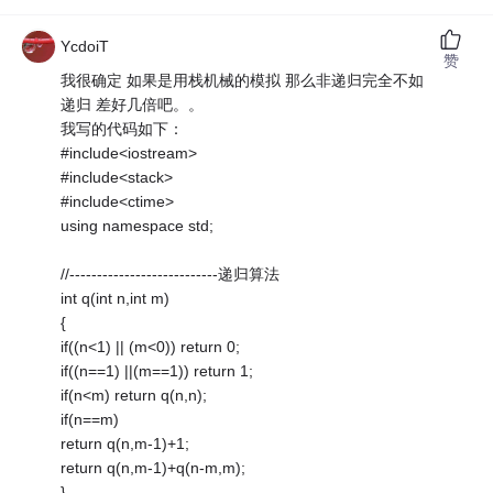
YcdoiT
赞
我很确定 如果是用栈机械的模拟 那么非递归完全不如
递归 差好几倍吧。。
我写的代码如下：
#include<iostream>
#include<stack>
#include<ctime>
using namespace std;
//---------------------------递归算法
int q(int n,int m)
{
if((n<1) || (m<0)) return 0;
if((n==1) ||(m==1)) return 1;
if(n<m) return q(n,n);
if(n==m)
return q(n,m-1)+1;
return q(n,m-1)+q(n-m,m);
}