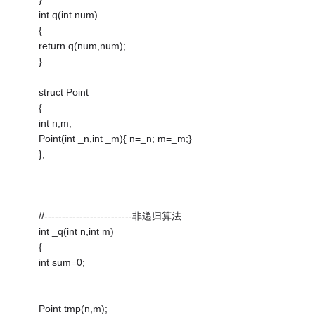
int q(int num)
{
return q(num,num);
}
struct Point
{
int n,m;
Point(int _n,int _m){ n=_n; m=_m;}
};
//-------------------------非递归算法
int _q(int n,int m)
{
int sum=0;
Point tmp(n,m);