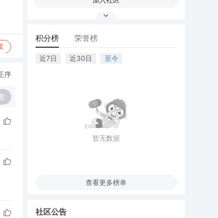
积分榜
荣誉榜
复
近7日
近30日
至今
正序
复
暂无数据
查看更多榜单
社区公告