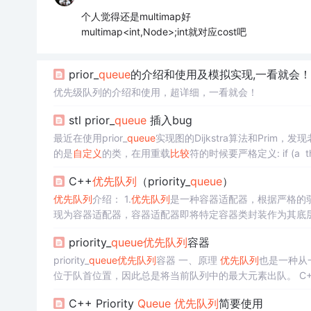
个人觉得还是multimap好
multimap<int,Node>;int就对应cost吧
prior_
queue
的介绍和使用及模拟实现,一看就会！
优先级队列的介绍和使用，超详细，一看就会！
stl prior_
queue
插入bug
最近在使用prior_
queue
实现图的Dijkstra算法和Prim
的是
自定义
的类，在用重载
比较
符的时候要严格定义: if (a 
某个节点中key的值，切记不可以直接修改其 key 解决方
C++
优先队列
（priority_
queue
）
优先队列
介绍： 1.
优先队列
是一种容器适配器，根据严格的弱
现为容器适配器，容器适配器即将特定容器类封装作为其底
“尾部”弹出，其称为
优先队列
的顶部。 3.底层容器可以是
priority_
queue
优先队列
容器
访问迭代器访问，并支持...
priority_
queue
优先队列
容器 一、原理
优先队列
也是一种从
位于队首位置，因此总
可做数组操作，从而应用堆算法找出当前队列最大元素，并将它
C++ Priority
Queue
优先队列
简要使用