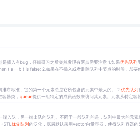
，发现老是插入有bug，仔细研习之后突然发现有两点需要注意 1.如果
优先队列
then ( a==b ) is false; 2.如果在不插入或者删除队列中节点的时候，却
案1：全部出队，修改
排序标准，它的第一个元素总是它所包含的元素中最大的。 2.
优先队列
层容器类，
queue
提供一组特定的成员函数来访问其元素。元素从特定容
任何标准容器类模板，也可以是其他特定设计的容器类。容器应该可以通过
一端入队，另一端出队的队列。不同于一般队列的是，队列中最大的元素
是将当前队列中的最大元素出队。 C++STL
优先队列
的泛化，底层默认采用vector向量容器，使得队列容器的
调整到队首位置，确保最大元素先出队。(堆算法（h...