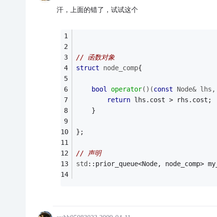
汗，上面的错了，试试这个
// 函数对象
struct
node_comp
{
bool
operator
()
(
const
 Node& lhs,
return
 lhs.cost > rhs.cost;
    }
};
// 声明
std
::prior_queue<Node, node_comp> my