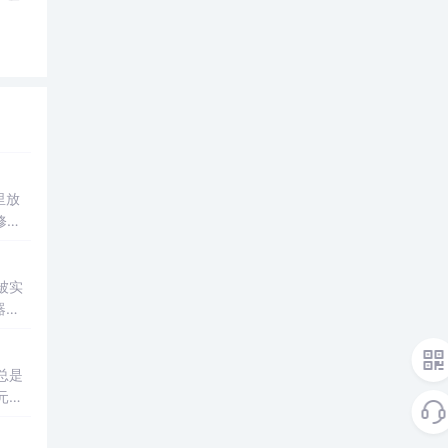
里放
要修改
被实
器的
随机
总是
元素