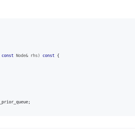
 
const
 Node& rhs)
const
{
_prior_queue;