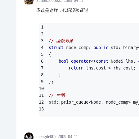
xuhb95083023
2009-04-11
应该是这样，代码没验证过
// 函数对象
struct
node_comp
:
public
std
::binary
{
bool
operator
<(
const
 Node& lhs, 
return
 lhs.cost > rhs.cost;
    }
};
// 声明
std
::prior_queue<Node, node_comp> my
mengde007
2009-04-11