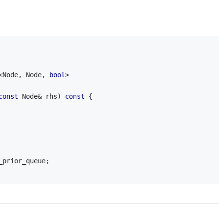
<Node, Node, 
bool
>
const
 Node& rhs) 
const
 {
_prior_queue;