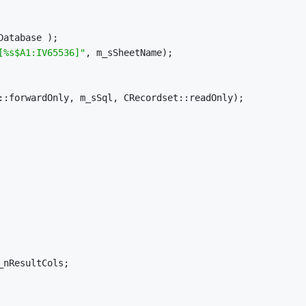
Database );
[%s$A1:IV65536]"
, m_sSheetName);
et::forwardOnly, m_sSql, CRecordset::readOnly);
m_nResultCols;