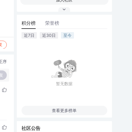
积分榜
荣誉榜
近7日
近30日
至今
复
正序
复
暂无数据
查看更多榜单
社区公告