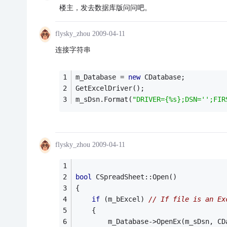
楼主，发去数据库版问问吧。
flysky_zhou
2009-04-11
连接字符串
m_Database = 
new
 CDatabase;
GetExcelDriver();
m_sDsn.Format(
"DRIVER={%s};DSN='';FIR
flysky_zhou
2009-04-11
bool
 CSpreadSheet::Open()
{
if
 (m_bExcel) 
// If file is an Ex
	{
		m_Database->OpenEx(m_sDsn, C