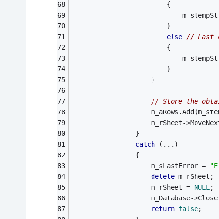
						{
							m_st
						}
else
// Last 
						{	
							m_st
						}
					}
// Store the obta
					m_aRows.Add(m_s
					m_rSheet->MoveNe
				}
catch
 (...)
				{
					m_sLastError = 
"E
delete
 m_rSheet;
					m_rSheet = 
NULL
;
					m_Database->Clos
return
false
;