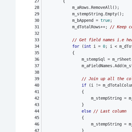
		{
			m_aRows.RemoveAll();
			m_stempString.Empty();
			m_bAppend = 
true
;
			m_dTotalRows++; 
// Keep c
// Get field names i.e he
for
 (
int
 i = 
0
; i < m_dTo
			{
				m_stempSql = m_rSh
				m_aFieldNames.Add(m_
// Join up all the co
if
 (i != m_dTotalColu
				{
					m_stempString =
				}
else
// Last column
				{	
					m_stempString =
				}				