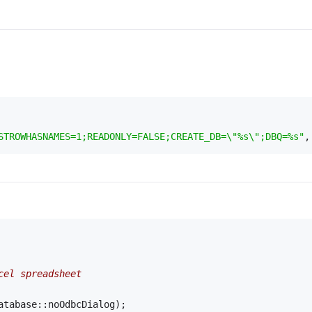
STROWHASNAMES=1;READONLY=FALSE;CREATE_DB=\"%s\";DBQ=%s"
,
cel spreadsheet
Database::noOdbcDialog);