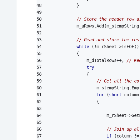
			}
// Store the header row a
			m_aRows.Add(m_stempString
// Read and store the res
while
 (!m_rSheet->IsEOF()
			{
				m_dTotalRows++; 
// Ke
try
				{
// Get all the co
					m_stempString.Em
for
 (
short
 column
					{
						m_rSheet-
// Join up al
if
 (column !=