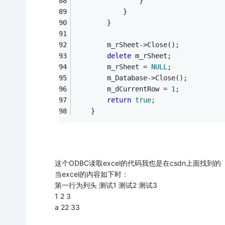
				}
			}		
		}
		m_rSheet->Close();
delete
 m_rSheet;
		m_rSheet = 
NULL
;
		m_Database->Close();
		m_dCurrentRow = 
1
;
return
true
;
	}
这个ODBC读取excel的代码我也是在csdn上面找到的
当excel的内容如下时：
第一行为列头 测试1 测试2 测试3
1 2 3
a 22 33