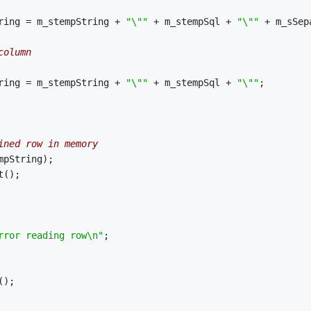
empString = m_stempString + 
"\""
 + m_stempSql + 
"\""
 + m_sSep
column
empString = m_stempString + 
"\""
 + m_stempSql + 
"\""
;
ined row in memory
tempString);
xt();
rror reading row\n"
;
e();