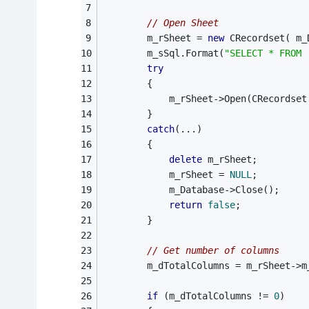
// Open Sheet
		m_rSheet = 
new
 CRecordset( m_
		m_sSql.Format(
"SELECT * FROM 
try
		{
			m_rSheet->Open(CRecords
		}
catch
(...)
		{
delete
 m_rSheet;
			m_rSheet = 
NULL
;
			m_Database->Close();
return
false
;
		}
// Get number of columns
		m_dTotalColumns = m_rSheet->
if
 (m_dTotalColumns != 
0
)