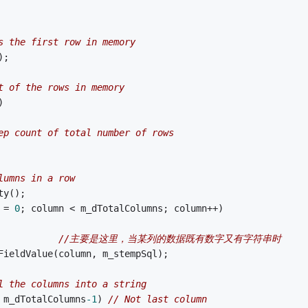
s the first row in memory
);
t of the rows in memory
)
ep count of total number of rows
lumns in a row
pty();
 = 
0
; column < m_dTotalColumns; column++)
//主要是这里，当某列的数据既有数字又有字符串时
>GetFieldValue(column, m_stempSql);
l the columns into a string
 m_dTotalColumns
-1
) 
// Not last column