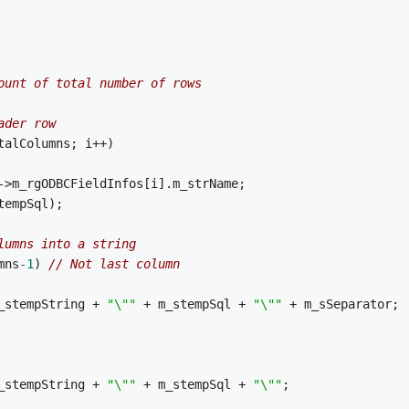
ount of total number of rows
ader row
talColumns; i++)
eet->m_rgODBCFieldInfos[i].m_strName;
stempSql);
lumns into a string
mns
-1
) 
// Not last column
 m_stempString + 
"\""
 + m_stempSql + 
"\""
 + m_sSeparator;
 m_stempString + 
"\""
 + m_stempSql + 
"\""
;