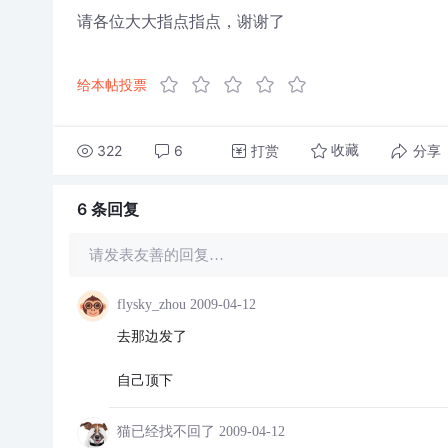
请各位大大指点指点，谢谢了
给本帖投票
322
6
打赏
分享
收藏
6 条
回复
请发表友善的回复…
flysky_zhou
2009-04-12
去那边发了
自己顶下
猫已经找不回了
2009-04-12