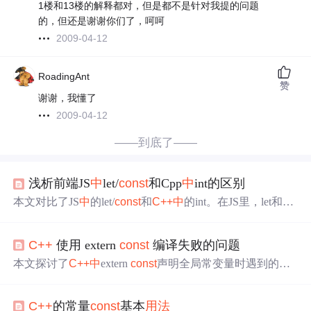
1楼和13楼的解释都对，但是都不是针对我提的问题
的，但还是谢谢你们了，呵呵
2009-04-12
RoadingAnt
赞
谢谢，我懂了
2009-04-12
——到底了——
浅析前端JS
中
let/
const
和Cpp
中
int的区别
本文对比了JS
中
的let/
const
和
C++
中
的int。在JS里，let和
co
nst
是ES6新增创建变量语法，有块级作用域；而
C++
中
int
用于声明整型变量等。二者
用法
有相似处，都是声明变
C++
使用 extern
const
编译失败的问题
量，但本质不同，
一个
属前端脚本语言，
一个
属后台语
言。
本文探讨了
C++
中
extern
const
声明全局常变量时遇到的问
题，并解释了被
const
修饰的全局变量默认只在文件内可见
的原因。文章还提供了
一个
关于extern
const
详细
用法
的链
C++
的常量
const
基本
用法
接。