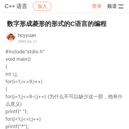
C++ 语言
登录
频道
加入
帖子详情
社区
C++ 语言
数字形成菱形的形式的C语言的编程
hcyyuan
2009-04-12
#include"stdio.h"
void main()
{
int i,j;
for(i=1;i<=9;i++)
{
for(j=1;j<=9-i;j++) (为什么不可以缺少这一部，他有什
么意义)
printf(" ");
for(j=1;j<=i;j++)
printf("*");