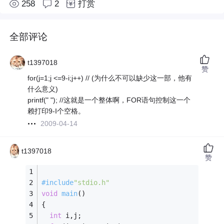
258
2
打赏
全部评论
t1397018
赞
for(j=1;j <=9-i;j++) // (为什么不可以缺少这一部，他有
什么意义)
printf(" "); //这就是一个整体啊，FOR语句控制这一个
赖打印9-I个空格。
2009-04-14
t1397018
赞
#
include
"stdio.h"
void
main
()
{ 
int
 i,j; 