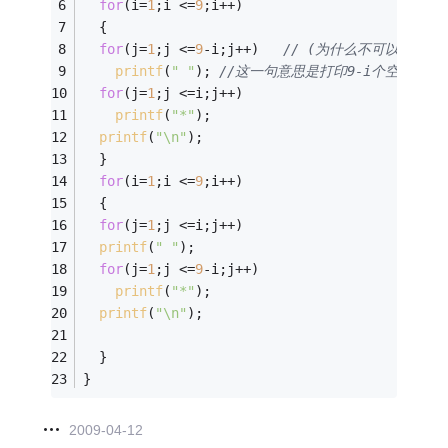
for
(i=
1
;i <=
9
;i++) 
  { 
for
(j=
1
;j <=
9
-i;j++)   
// (为什么不可以缺少这
printf
(
" "
); 
//这一句意思是打印9-i个空格。
for
(j=
1
;j <=i;j++) 
printf
(
"*"
); 
printf
(
"\n"
); 
  } 
for
(i=
1
;i <=
9
;i++) 
  { 
for
(j=
1
;j <=i;j++) 
printf
(
" "
); 
for
(j=
1
;j <=
9
-i;j++) 
printf
(
"*"
); 
printf
(
"\n"
); 
  } 
}     
2009-04-12