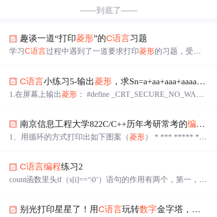
——到底了——
趣谈一道“打印
菱形
”的
C语言
习题
学习
C语言
过程中遇到了一道要求打印
菱形
的习题，受同
学启发尝试使用格式控制字符来实现，其中经历的过程颇
为有趣，特此记录。
C语言
小练习5-输出
菱形
，求Sn=a+aa+aaa+aaaa+aaaaa的前5项之和，其中a是一个
1.在屏幕上输出
菱形
： #define _CRT_SECURE_NO_WARN
INGS #include<stdio.h> int main() { int i, j; for (i = 1; i < 5; i+
+)//前四行 { for (j = 1; j <= 5 - i; j++) { printf(" ");//打印空格
南京信息工程大学822C/C++历年考研常考的
编程
题
数5-i } fo...
1、用循环的方式打印出如下图案（
菱形
） * *** ***** ***
**** ***** *** * 答案： #include <stdio.h> int main() { for (i
nt i = 1; i <=4; i++) { for (int j = 1; j <=5-i ; j++) printf(" "); for (i
C语言
编程
练习2
nt k = 1; k &...
count函数里头if（s[i]==‘\0’）语句的作用有两个，第一，判
断s数组第一个元素是否等于\0，若是，直接返回值0，即
代表s数组里无单词。a[i][j]是二维数组每个元素，a[m][n]是
别光打印星星了！用
C语言
玩转
数字
金字塔，彻底搞懂for循环嵌套
最大值，a[i][j]中但凡有比暂定的a[m][n]大的，就开始最大