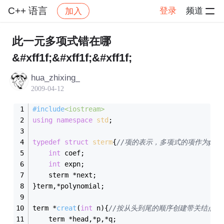
C++ 语言
登录
频道
加入
帖子详情
社区
C++ 语言
此一元多项式错在哪
&#xff1f;&#xff1f;&#xff1f;
hua_zhixing_
2009-04-12
#
include
<iostream>
using
namespace
std
;
typedef
struct
sterm
{
//项的表示，多项式的项作为poly
int
 coef;
int
 expn;
	sterm *next;
}term,*polynomial;
term *
creat
(
int
 n)
{
//按从头到尾的顺序创建带关结点的
	term *head,*p,*q;