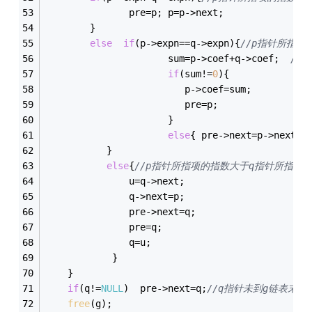
			   pre=p; p=p->next;
		}
else
if
(p->expn==q->expn){
//p指针所指
			          sum=p->coef+q->coef;  
//
if
(sum!=
0
){
				         p->coef=sum;
						 pre=p; 
					  }
else
{ pre->next=p->next; 
		   }
else
{
//p指针所指项的指数大于q指针所指项
			   u=q->next; 
			   q->next=p;
			   pre->next=q;
			   pre=q;
			   q=u;
			}
	}
if
(q!=
NULL
)  pre->next=q;
//q指针未到g链表末
free
(g);