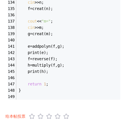
cin
>>n;
	f=creat(n);
cout
<<
"m="
;
cin
>>m;
	g=creat(m);
	e=addpolyn(f,g);
	print(e);
	f=reverse(f);
	h=multiply(f,g);
	print(h);
return
1
;
}
给本帖投票