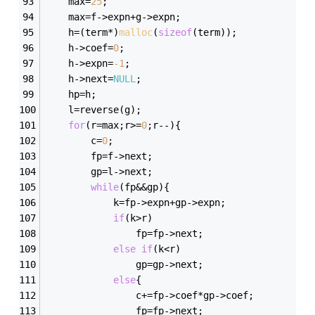
	max=
25
;
	max=f->expn+g->expn;
	h=(term*)
malloc
(
sizeof
(term));
	h->coef=
0
;
	h->expn=
-1
;
	h->next=
NULL
;
	hp=h;
	l=reverse(g);
for
(r=max;r>=
0
;r--){
		c=
0
;
		fp=f->next;
		gp=l->next;
while
(fp&&gp){
			k=fp->expn+gp->expn;
if
(k>r)
				fp=fp->next;
else
if
(k<r)
				gp=gp->next;
else
{
				c+=fp->coef*gp->coef;
				fp=fp->next;