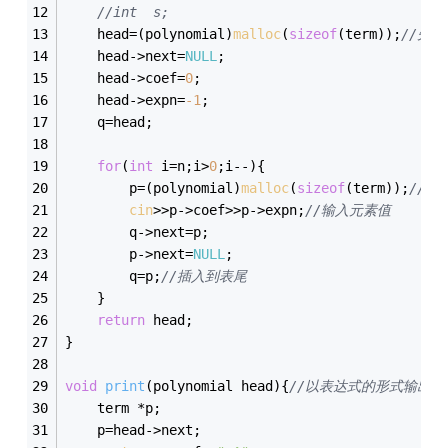
//int  s;
    head=(polynomial)
malloc
(
sizeof
(term));
//先
    head->next=
NULL
;
    head->coef=
0
;
    head->expn=
-1
;
    q=head;
for
(
int
 i=n;i>
0
;i--){
        p=(polynomial)
malloc
(
sizeof
(term));
//生
cin
>>p->coef>>p->expn;
//输入元素值
		q->next=p;
		p->next=
NULL
;
		q=p;
//插入到表尾
	}
return
 head;
}
void
print
(polynomial head)
{
//以表达式的形式输出
	term *p;
	p=head->next;