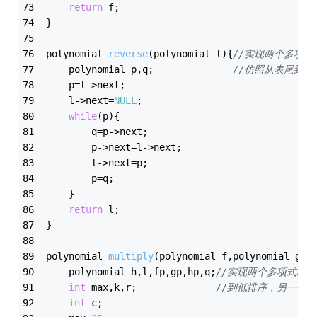
return
 f;
}
polynomial 
reverse
(polynomial l)
{
//实现两个多项
	polynomial p,q;              
//仿照从表尾到
	p=l->next;
	l->next=
NULL
;
while
(p){
		q=p->next;
		p->next=l->next;
		l->next=p;
		p=q;
	}
return
 l;
}
polynomial 
multiply
(polynomial f,polynomial g)
{
	polynomial h,l,fp,gp,hp,q;
//实现两个多项式相
int
 max,k,r;              
//到低排序，另一个
int
 c;