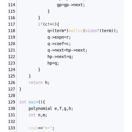
				gp=gp->next;
			}
		}
if
(c!=
0
){
			q=(term*)
malloc
(
sizeof
(term));
			q->expn=r;
			q->coef=c;
			q->next=hp->next;
			hp->next=q;
			hp=q;
		}
	}
return
 h;
}
int
main
()
{
	polynomial e,f,g,h;
int
 n,m;
cout
<<
"n="
;