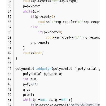
cout
<<p->coef<<
"x^"
<<p->expn;
	p=p->next;
while
(p){
if
(p->coef>
0
)
cout
<<
"+"
<<p->coef<<
"x^"
<<p->expn;
else
if
(p->coef<
0
)
cout
<<p->coef<<
"x^"
<<p->expn;
		p=p->next;
	}
cout
<<
endl
;
}
polynomial 
addpolyn
(polynomial f,polynomial g)
{
	polynomial p,q,pre,u;
int
 sum;
	p=f;
//f;
	q=g;
	pre=f;
while
(p!=
NULL
 && q!=
NULL
){
if
(p->expn<q->expn){
//p指针所指项的指数小