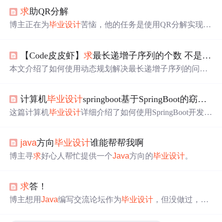
求
助QR分解
博主正在为
毕业设计
苦恼，他的任务是使用QR分解实现矩
阵
求
逆，但这种方法存在精度问题。他希望能得到帮助，
找到如何用
Java
编写QR分解的具体实现。
【Code皮皮虾】
求
最长递增子序列的个数 不是长度哦，2024年最新计算机专业
本文介绍了如何使用动态规划解决最长递增子序列的问
题，重点在于计算个数而非长度。作者给出了
Java
和Pytho
n的代码示例，并提到适用于计算机科学
毕业设计
项目的资
计算机
毕业设计
springboot基于SpringBoot的窈窕之
源库。
这篇计算机
毕业设计
详细介绍了如何使用SpringBoot开发一
个根据用户需
求
定制的
求
食单平台，包括源码分享、系统
架构、前端技术应用和数据库部署。涉及的技术栈包括B/S
java
方向
毕业设计
谁能帮帮我啊
架构、
Java
、Layui等，数据库选用MySQL。
博主寻
求
好心人帮忙提供一个
Java
方向的
毕业设计
。
求
答！
博主想用
Java
编写交流论坛作为
毕业设计
，但没做过，不
知具体建造流程，发帖
求
助。