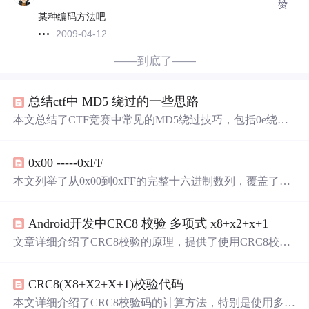
赞
某种编码方法吧
2009-04-12
——到底了——
总结ctf中 MD5 绕过的一些思路
本文总结了CTF竞赛中常见的MD5绕过技巧，包括0e绕
过、数组绕过、强类型绕过等，并给出了具体的示例代码
和测试数据，帮助读者深入理解如何利用MD5特性进行安
0x00 -----0xFF
全渗透测试。
本文列举了从0x00到0xFF的完整十六进制数列，覆盖了0
到255之间的所有数值。这些数值在计算机科学中广泛应
用，如表示颜色代码、内存地址等。
Android开发中CRC8 校验 多项式 x8+x2+x+1
文章详细介绍了CRC8校验的原理，提供了使用CRC8校验
多项式x8+x2+x+1的方法，并给出了一个Java实现的示例，
用于对字节数组进行校验。
CRC8(X8+X2+X+1)校验代码
本文详细介绍了CRC8校验码的计算方法，特别是使用多项