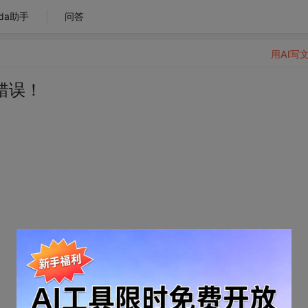
da助手
问答
用AI写
错误！