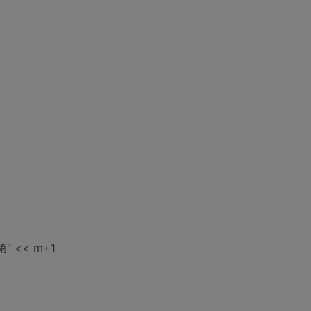
" << m+1