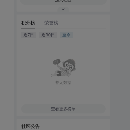
积分榜
荣誉榜
近7日
近30日
至今
暂无数据
查看更多榜单
社区公告