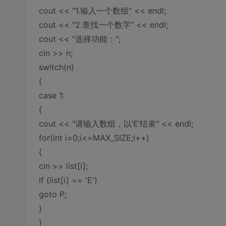
cout << "1.输入一个数组" << endl;
cout << "2.查找一个数字" << endl;
cout << "选择功能：";
cin >> n;
switch(n)
{
case 1:
{
cout << "请输入数组，以‘E’结束" << endl;
for(int i=0;i<=MAX_SIZE;i++)
{
cin >> list[i];
if (list[i] == 'E')
goto P;
}
}