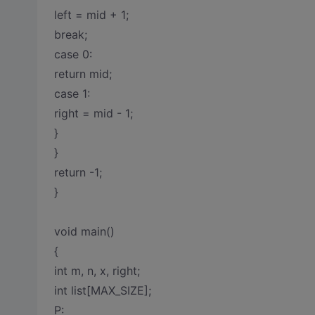
left = mid + 1;
break;
case 0:
return mid;
case 1:
right = mid - 1;
}
}
return -1;
}
void main()
{
int m, n, x, right;
int list[MAX_SIZE];
P: