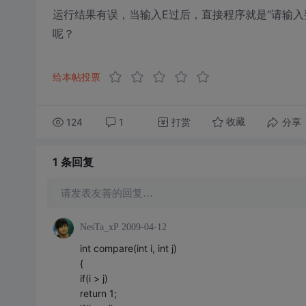
运行结果有误，当输入E过后，直接程序就是“请输入
呢？
给本帖投票
124
1
打赏
分享
收藏
1 条
回复
请发表友善的回复…
NesTa_xP
2009-04-12
int compare(int i, int j)
{
if(i > j)
return 1;