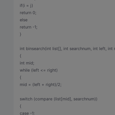
if(i = j)
return 0;
else
return -1;
}
int binsearch(int list[], int searchnum, int left, int 
{
int mid;
while (left <= right)
{
mid = (left + right)/2;
switch (compare (list[mid], searchnum))
{
case -1: