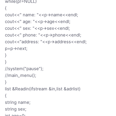
while(p!=NULL)
{
cout<<" name: "<<p->name<<endl;
cout<<" age: "<<p->age<<endl;
cout<<" sex: "<<p->sex<<endl;
cout<<" phone: "<<p->phone<<endl;
cout<<"address: "<<p->address<<endl;
p=p->next;
}
}
//system("pause");
//main_menu();
}
list &Readin(ifstream &in,list &adrlist)
{
string name;
string sex;
int age=0;