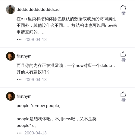
dddddddddddddddsad
赞
在c++里类和结构体除去默认的数据或成员的访问属性
不同外，其他没什么不同。。故结构体也可以用new来
申请空间的。。
2009-04-13
firsthym
赞
而且你的内存正在泄露哦，一个new对应一个delete，
其他人有建议吗？
2009-04-13
firsthym
赞
people *q=new people;
people是结构体吧，不用new吧，又不是类
people* q;
2009-04-13