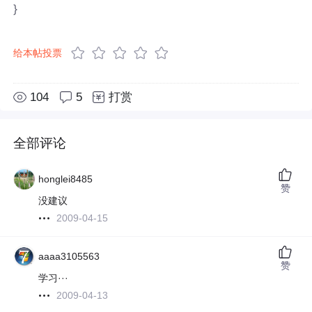
}
给本帖投票
104
5
打赏
全部评论
honglei8485
赞
没建议
2009-04-15
aaaa3105563
赞
学习···
2009-04-13