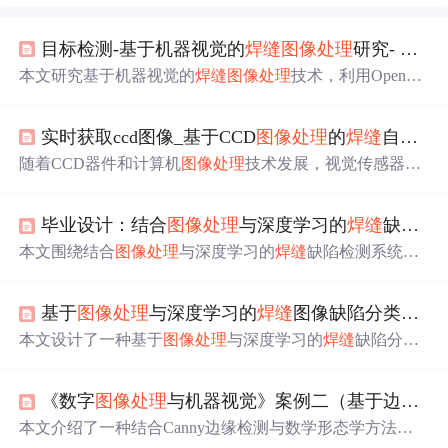
目标检测-基于机器视觉的
焊缝
图像处理
研究- OpenCV
本文研究基于机器视觉的
焊缝
图像处理
技术，利用OpenC
V实现
焊缝
识别与跟踪。通过直射激光三角法获取图像，
结合中值滤波、高斯滤波去噪，Otsu法二值化及Canny边缘
实时获取ccd图像_基于CCD
图像处理
的
焊缝
自动跟踪系统
检测等关键技术，提升焊接机器人对变形工件的适应能
力，实现智能精准焊接。
随着CCD器件和计算机
图像处理
技术发展，视觉传感器在
焊接领域广泛应用。本文介绍基于CCD
图像处理
的
焊缝
自
动跟踪系统，它利用CCD摄像机获取
焊缝
区图像，经工控
毕业设计：结合
图像处理
与深度学习的
焊缝
缺陷检测系统
机处理计算偏差，由PLC控制步进电机调节焊枪。该系统
能实现三维空间
焊缝
自动跟踪和重复焊接，调试中可精确
本文围绕结合
图像处理
与深度学习的
焊缝
缺陷检测系统展
跟踪
焊缝
。
开。介绍了课题背景，传统检测方法效率低，基于
图像处
理
和CNN的自动化检测成热点。阐述了卷积神经网络和Y
基于
图像处理
与深度学习的
焊缝
图像缺陷分类与定位系统设计
OLOv5算法原理，还说明了检测实现过程，包括数据集采
集标注、实验环境搭建及结果分析。
本文设计了一种基于
图像处理
与深度学习的
焊缝
缺陷分类
与定位系统，采用两阶段检测方法：先利用Swin Transform
er进行缺陷有无的二分类，再通过优化的Mask R-CNN实现
《数字
图像处理
与机器视觉》案例二（基于边缘检测和数学形态学
缺陷精确定位与分类。系统涵盖数据预处理、模型训练、
结果评估及反馈优化等模块，结合AHE增强与中值滤波去
本文介绍了一种结合Canny边缘检测与数学形态学方法的
噪技术，显著提升检测效率与准确率，mAP达74.9%。