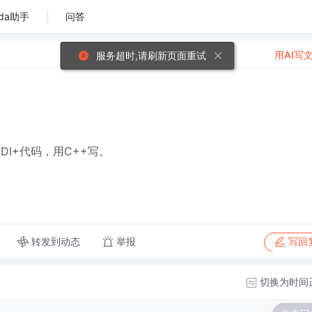
da助手
问答
用AI写
服务超时,请刷新页面重试
GDI+代码，用C++写。
转发到动态
举报
写回
切换为时间