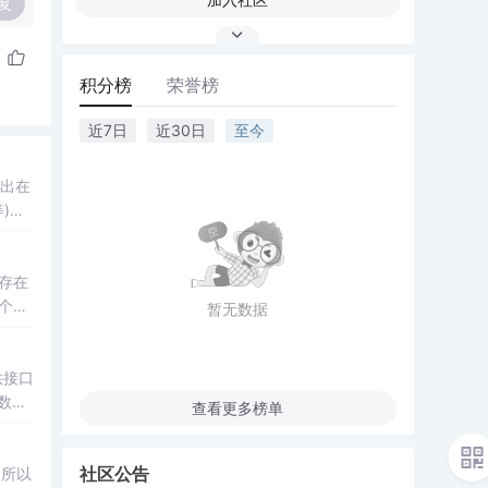
复
积分榜
荣誉榜
近7日
近30日
至今
示出在
)。
存在
个人
暂无数据
载
gdi
供接口
数及
查看更多榜单
社区公告
，所以