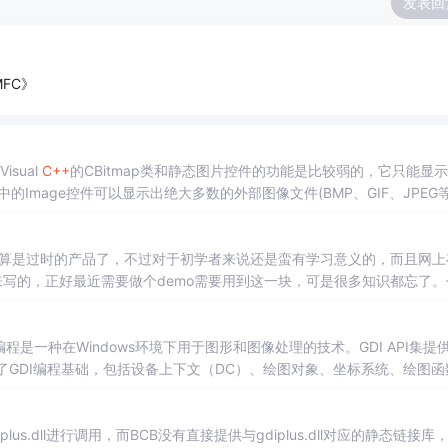
发表回
FC》
sual
C++
的CBitmap类和静态图片控件的功能是比较弱的，它只能显
mage控件可以显示出绝大多数的外部图像文件(BMP、GIF、JPEG等
算是过时的产品了，不过对于初学者来说还是蛮有学习意义的，而且网上
来写的，正好最近需要做个demo需要用到这一块，可是很多知识都忘了。
的程序编译出来的过程记录一下。下面说一下
GDI+
的配置
GDI+
配置1、下
编程是一种在Windows环境下用于图形和图像处理的技术。GDI API集提
了GDI编程基础，包括设备上下文（DC）、绘图对象、坐标系统、绘图函
绘制、图像处理、打印支持和动画制作方面的应用，并通过...
plus.dll进行调用，而BCB没有直接提供与gdiplus.dll对应的静态链接库