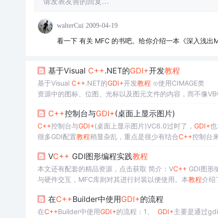
请发表友善的回复…
walterCui
2009-04-19
看一下 有关 MFC 的书吧。给你介绍一本《深入浅出M
基于Visual
C++
.NET的
GDI+
开发
教程
基于Visual
C++
.NET的
GDI+
开发
教程
⊙使用CIMAGE类 Vi
资源中的图标、位图、光标以及图元文件的内容，而不像VB中的I
因此
C++
控制台与
GDI+
(桌面上显示图片)
C++
控制台与
GDI+
(桌面上显示图片)VC6.0过时了，
GDI+
也
很多GDI配置
教程
稍显杂乱，重点是很少有结合
C++
控制台
感觉写一篇博客确实有必要把能够在
C++
控制台下正常运行
V
C++
GDI图形编程实践
教程
+
库
本文还有配套的精品资源，点击获取 简介：V
C++
GDI图形
与硬件交互，MFC库则对其进行封装以便使用。本
教程
介绍
颜色和模式的设置。同时，探讨了GDI在用户界面设计、图形
在
C++
Builder中使用
GDI+
的流程
在
C++
Builder中使用
GDI+
的流程：1、
GDI+
主要是通过gdi