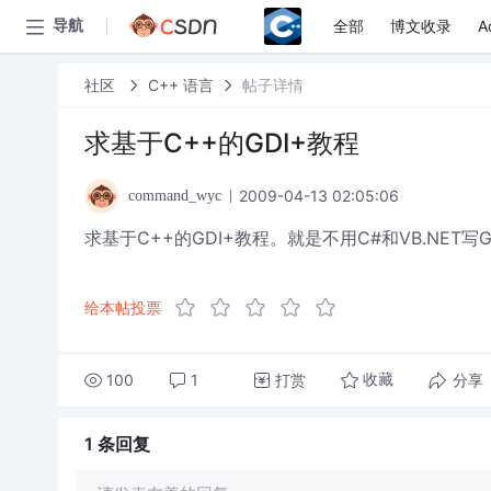
全部
博文收录
A
导航
社区
C++ 语言
帖子详情
求基于C++的GDI+教程
2009-04-13 02:05:06
command_wyc
求基于C++的GDI+教程。就是不用C#和VB.NET写
给本帖投票
100
1
打赏
分享
收藏
1 条
回复