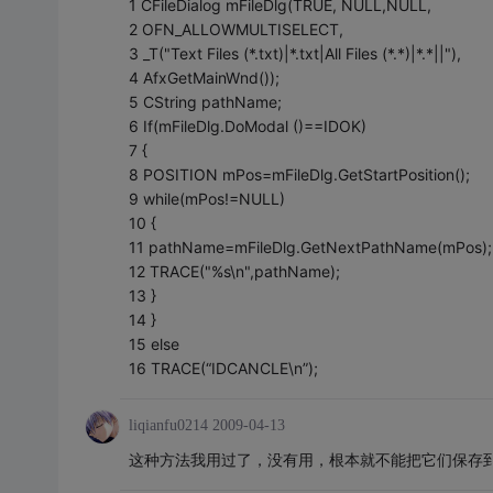
1 CFileDialog mFileDlg(TRUE, NULL,NULL,
2 OFN_ALLOWMULTISELECT,
3 _T("Text Files (*.txt)|*.txt|All Files (*.*)|*.*||"),
4 AfxGetMainWnd());
5 CString pathName;
6 If(mFileDlg.DoModal ()==IDOK)
7 {
8 POSITION mPos=mFileDlg.GetStartPosition();
9 while(mPos!=NULL)
10 {
11 pathName=mFileDlg.GetNextPathName(mPos);
12 TRACE("%s\n",pathName);
13 }
14 }
15 else
16 TRACE(“IDCANCLE\n”);
liqianfu0214
2009-04-13
这种方法我用过了，没有用，根本就不能把它们保存