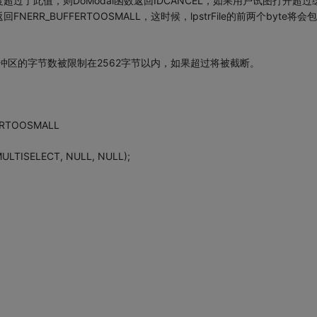
了此值，则DoModal函数返回IDCANCEL，如果用户试图打开超过
返回FNERR_BUFFERTOOSMALL，这时候，lpstrFile的前两个byte将会
rFile缓冲区的字节数被限制在2562字节以内，如果超过将被截断。
FFERTOOSMALL
MULTISELECT, NULL, NULL);