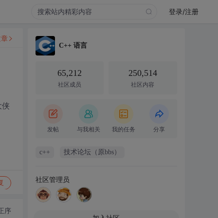
登录/注册
文章
C++ 语言
65,212
250,514
社区成员
社区内容
大侠
发帖
与我相关
我的任务
分享
c++
技术论坛（原bbs）
社区管理员
复
正序
加入社区