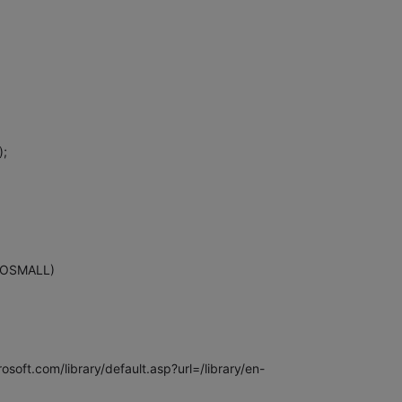
);
OOSMALL)
/library/default.asp?url=/library/en-