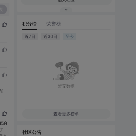
复
积分榜
荣誉榜
近7日
近30日
至今
暂无数据
当前
查看更多榜单
分配的
了
社区公告