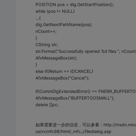
POSITION pos = dlg.GetStartPosition();
while (pos != NULL)
...{
dlg.GetNextPathName(pos);
nCount++;
}
CString str;
str.Format("Successfully opened %d files ", nCount
AfxMessageBox(str);
}
else if(iReturn == IDCANCEL)
AfxMessageBox("Cancel");
if(CommDlgExtendedError() == FNERR_BUFFERT
AfxMessageBox("BUFFERTOOSMALL");
delete []pc;
如果需要进一步的信息，可以参看：http://msdn.microsoft.com
us/vcmfc98/html/_mfc_cfiledialog.asp