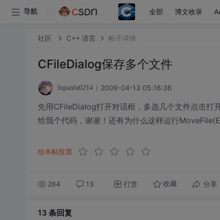
全部
博文收录
A
导航
社区
C++ 语言
帖子详情
CFileDialog保存多个文件
2009-04-13 05:16:36
liqianfu0214
先用CFileDialog打开对话框，多选几个文件
给我个代码，谢谢！还有为什么这样运行MoveFile(E:\m
给本帖投票
264
13
打赏
分享
收藏
13 条
回复