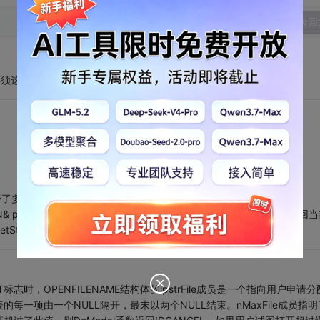
发表回
mp3)函数必须这样用，不然实现不了。
on( ) 对于选择了多个文件的情况得到第一个文件位置。
me( POSITION& pos ) 对于选择了多个文件的情况得到下一个文件位置，并同时返回
tStartPosition( )来得到最初的POSITION变量。
LECT标志时，OPENFILENAME结构体的lpstrFile成员是一个指向用户申请
一项由一个NULL隔开，最末以两个NULL结束。nMaxFile成员指明