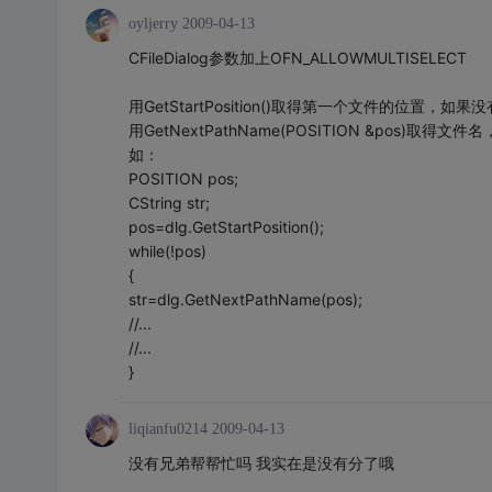
oyljerry
2009-04-13
CFileDialog参数加上OFN_ALLOWMULTISELECT
用GetStartPosition()取得第一个文件的位置，
用GetNextPathName(POSITION &pos)取得
如：
POSITION pos;
CString str;
pos=dlg.GetStartPosition();
while(!pos)
{
str=dlg.GetNextPathName(pos);
//...
//...
}
liqianfu0214
2009-04-13
没有兄弟帮帮忙吗 我实在是没有分了哦