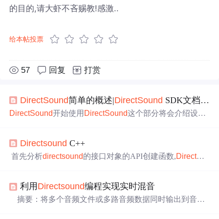
的目的,请大虾不吝赐教!感激..
给本帖投票
57
回复
打赏
Di
rect
Sound
简单的概述|
Di
rect
Sound
SDK文档翻译
Di
rect
Sound
开始使用
Di
rect
Sound
这个部分将会介绍设置
和调试
Di
rect
Sound
工程，还有播放声音所需步骤的简短概
述。1.编译
Di
rect
Sound
工程工程应当包含D
Sound
.h头文
Di
rect
sound
C++
件。如果
Di
rect
Sound
和
Di
rect
Music一起用，还要包含Dm
usici.h头文件。如果想直接使用
Di
rect
Sound
API，调用函
首先分析
di
rect
sound
的接口对象的API创建函数,
Di
rect
So
数，应当确保连接到D
sound
.lib，当然库的地
und
Create8(LPCGUID lpcGuidDevice,LP
DI
RECT
SOUND
8
* ppDS8,LPUNKNOWN pUnkOuter);函数
Di
rect
Sound
Creat
利用
Di
rect
sound
编程实现实时混音
e8后面的数字其实是该
di
rect
x版本的最新支持的创建函数
(这里我用的是
di
rect
x 9.0 的SDK),以后见到的数字基
摘要：将多个音频文件或多路音频数据同时输出到音频
输出设备上，就可同时听到多个不同的声音，这就是混