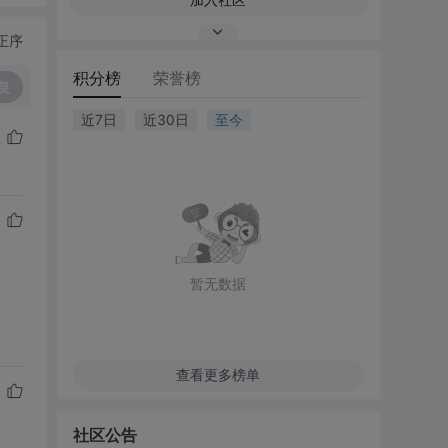
正序
积分榜
荣誉榜
复
近7日
近30日
至今
暂无数据
查看更多榜单
社区公告