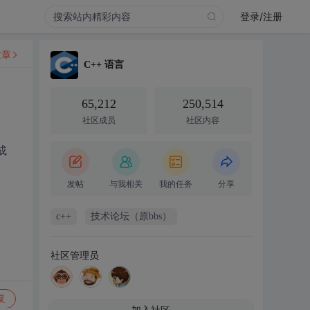
登录/注册
文章
C++ 语言
65,212
250,514
社区成员
社区内容
成
发帖
与我相关
我的任务
分享
c++
技术论坛（原bbs）
社区管理员
复
加入社区