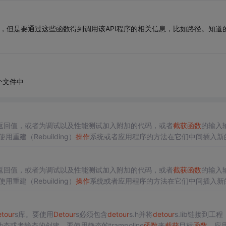
数，但是要通过这些函数得到调用该API程序的相关信息，比如路径。知道
个文件中
返回值，或者为调试以及性能测试加入附加的代码，或者
截获
函数
的输入
建（Rebuilding）
操作
系统或者应用程序的方法在它们中间插入新
里，以及在只有二进制代码发布的系统中，研究人员几乎没有机会可以得到
返回值，或者为调试以及性能测试加入附加的代码，或者
截获
函数
的输入
建（Rebuilding）
操作
系统或者应用程序的方法在它们中间插入新
里，以及在只有二进制代码发布的系统中，研究人员几乎没有机会可以得到
tour
s库。要使用
Detour
s必须包含
detour
s.h并将
detour
s.lib链接到工程
态或者静态的创建。要使用静态的trampoline
函数
来
截获
目标
函数
，应