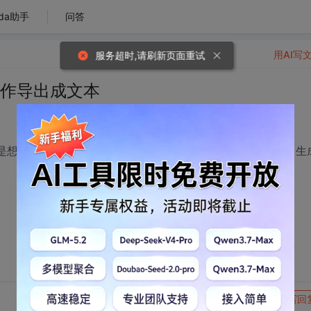
da助手
问答
用AI写
服务超时,请刷新页面重试
操作导出成文本
,就是想监视一下其他程序有些什么操作，截获后然后记录活动，生
转发到动态
举报
写回