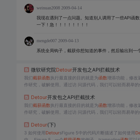
weinuan2008
2009-04-14
我现在遇到了一点问题。知道别人调用了一些API函
一下！急！！！！！！！！
mengde007
2009-04-13
系统全局钩子，截获你想知道的事件，然后输出到一
微软研究院
Detour
开发包之API拦截技术
我们
截获
函数
执行最直接的目的就是为
函数
增添功能，修改
作研究，破解使用。通过访 问源代码，我们可以轻而易举的使用重
能或者做功能扩展。然而，在今天这个商业 化的开发世界
Detour
开发包之API拦截技术
码。本文主要讨论Detou
我们
截获
函数
执行最直接的目的就是为
函数
增添功能，修改
作研究，破解使用。通过访 问源代码，我们可以轻而易举的使用重
能或者做功能扩展。然而，在今天这个商业 化的开发世界
Detour
(下)
码。本文主要讨论Detou
3 如何使用
Detour
sFigure 5中的代码片断描述了如何使用
De
中。 Figure 5. 一个
截获
函数
的例子。trampoline
函数
可以动