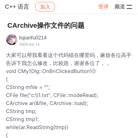
C++ 语言
登录
频道
加入
帖子详情
社区
C++ 语言
CArchive操作文件的问题
liqianfu0214
2009-04-14
大家可以帮我看看这个代码错在哪里吗，麻烦各位高手
告诉下我怎么修改，比较急，谢谢各位了，，
void CMy1Dlg::OnBnClickedButton1()
{
CString mfile = "";
CFile file("c:\\1.txt", CFile::modeRead);
CArchive ar(&file, CArchive::load);
CString tmp;
CString tmp1;
while(ar.ReadString(tmp))
{