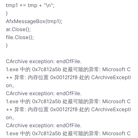
tmp1 += tmp + "\n";
}
AfxMessageBox(tmp1);
ar.Close();
file.Close();
}
CArchive exception: endOfFile.
1.exe 中的 0x7c812a5b 处最可能的异常: Microsoft C
++ 异常: 内存位置 0x0012f2f8 处的 CArchiveExcepti
on。
CArchive exception: endOfFile.
1.exe 中的 0x7c812a5b 处最可能的异常: Microsoft C
++ 异常: 内存位置 0x0012f2f8 处的 CArchiveExcepti
on。
CArchive exception: endOfFile.
1.exe 中的 0x7c812a5b 处最可能的异常: Microsoft C