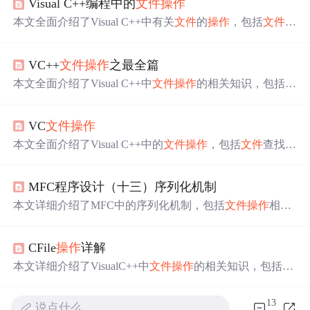
Visual C++编程中的
文件
操作
本文全面介绍了Visual C++中有关
文件
的
操作
，包括
文件
查
找、打开/保存对话框、读写、临时
文件
使用以及复制删除
等。详细分析了
操作
中常遇
问题
，给出对应代码示例，还
VC++
文件
操作
之最全篇
推荐了如
CA
rc
hive
等更便捷的
操作
类。
本文全面介绍了Visual C++中
文件
操作
的相关知识，包括
文
件
查找、打开与保存对话框、读写
操作
、临时
文件
使用、
复制、删除等功能。详细阐述了如何利用CFile类与
CA
rc
hi
VC
文件
操作
ve
类进行
文件
读写，提供了丰富的示例代码，旨在帮助开
发者高效解决
文件
操作
问题
。
本文全面介绍了Visual C++中的
文件
操作
，包括
文件
查找、
打开/保存对话框、读写、临时
文件
使用、复制删除等，还
分析了常见疑难
问题
。如用CFileFind查找
文件
，CFileDialo
MFC程序设计（十三）序列化机制
g实现
文件
打开/保存对话框，
CA
rc
hive
进行
文件
读写等。
本文详细介绍了MFC中的序列化机制，包括
文件
操作
相关
类、序列化机制相关类的使用，以及序列化和反序列化的
过程。通过
CA
rc
hive
类实现数据的二进制流形式读写硬盘
CFile
操作
详解
文件
，提高了数据处理效率。同时，文章通过实例代码展
示了基本类型数据和类对象的序列化与反序列化过程，并
本文详细介绍了VisualC++中
文件
操作
的相关知识，包括
文
解释了序列化过程中可能出现的乱码
问题
。
件
查找、打开/保存对话框、读写、临时
文件
的使用、复
制、删除等。通过使用CFile、
CA
rc
hive
、CStdioFile等类，
13
说点什么…
提供了高效且功能强大的
文件
操作
方法，帮助开发者快速