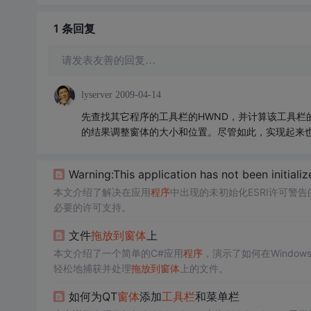
1 条
回复
请发表友善的回复…
lyserver
2009-04-14
先查找其它程序的工具栏的HWND，并计算该工具栏
的结果调整窗体的大小和位置。尽管如此，实现起来
Warning:This application has not been initializ
本文介绍了解决在应用
程序
中出现的未初始化ESRI许可警
必要的许可支持。
文件
拖
放到
窗体
上
本文介绍了一个简单的C#应用
程序
，演示了如何在Window
轻松地捕获并处理
拖
放到
窗体
上的文件。
如何为QT
窗体
添加
工具栏
和菜单栏