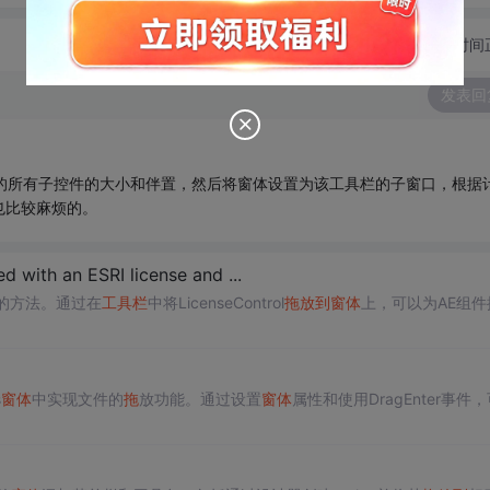
切换为时间
发表回
的所有子控件的大小和伴置，然后将窗体设置为该工具栏的子窗口，根据
也比较麻烦的。
ed with an ESRI license and ...
告的方法。通过在
工具栏
中将LicenseControl
拖
放到
窗体
上，可以为AE组件
s
窗体
中实现文件的
拖
放功能。通过设置
窗体
属性和使用DragEnter事件