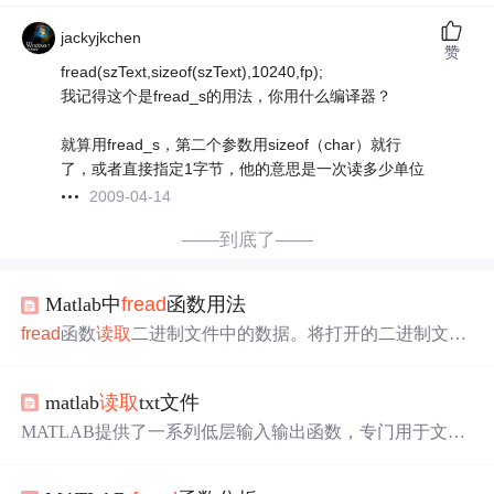
jackyjkchen
赞
fread(szText,sizeof(szText),10240,fp);
我记得这个是fread_s的用法，你用什么编译器？
就算用fread_s，第二个参数用sizeof（char）就行
了，或者直接指定1字节，他的意思是一次读多少单位
2009-04-14
——到底了——
Matlab中
fread
函数用法
fread
函数
读
取
二进制文件中的数据。将打开的二进制文件
中的数据
读
取
到列向量 A 中，并将文件指针定位在文件结
尾标记处。该二进制文件由文件标识符 fileID 指示。使用 f
matlab
读
取
txt文件
open 可打开文件并获取 fileID 值。
读
取
文件后，请调用 fcl
ose(fileID) 来关闭文件。将文件数据
读
取
到维度为 sizeA 的
MATLAB提供了一系列低层输入输出函数，专门用于文件
数组 A 中，并将文件指针定位到最后
读
取
的值之后。
fread
操作。本文提供了几种Matlab
读
写文件的方法和预写的脚
按列顺序填充 A。根据 precision 描述的
格式
和大小解释文
本。