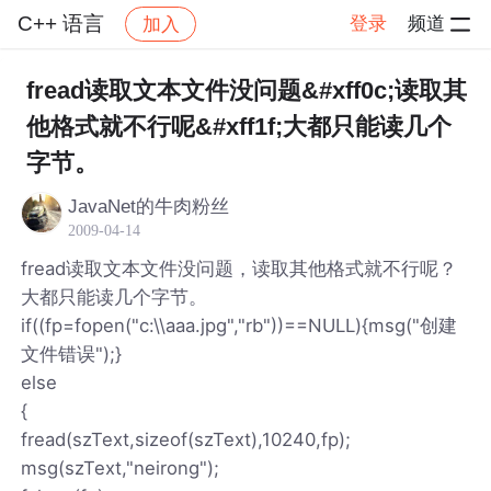
C++ 语言
登录
频道
加入
帖子详情
社区
C++ 语言
fread读取文本文件没问题&#xff0c;读取其
他格式就不行呢&#xff1f;大都只能读几个
字节。
JavaNet的牛肉粉丝
2009-04-14
fread读取文本文件没问题，读取其他格式就不行呢？
大都只能读几个字节。
if((fp=fopen("c:\\aaa.jpg","rb"))==NULL){msg("创建
文件错误");}
else
{
fread(szText,sizeof(szText),10240,fp);
msg(szText,"neirong");