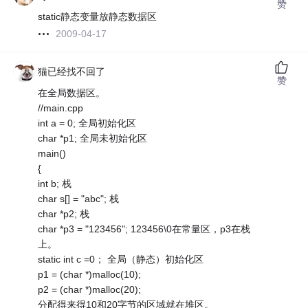
赞
static静态变量放静态数据区
2009-04-17
猫已经找不回了
赞
在全局数据区。
//main.cpp
int a = 0; 全局初始化区
char *p1; 全局未初始化区
main()
{
int b; 栈
char s[] = "abc"; 栈
char *p2; 栈
char *p3 = "123456"; 123456\0在常量区，p3在栈
上。
static int c =0； 全局（静态）初始化区
p1 = (char *)malloc(10);
p2 = (char *)malloc(20);
分配得来得10和20字节的区域就在堆区。