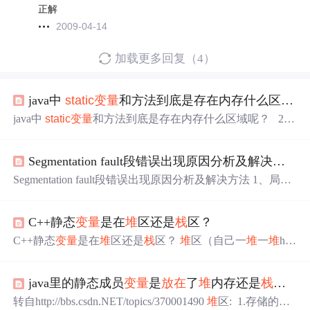
正解
2009-04-14
加载更多回复（4）
java中
static
变量
和方法到底是存在内存什么区域呢？
java中
static
变量
和方法到底是存在内存什么区域呢？ 201
0-08-13 10:27:54| 分类： java学习 | 标签： |字号大中小 订
阅 突然被某人问道：java中
static
变量
和方法到底是存在内
Segmentation fault段错误出现原因分析及解决方法笔记
存什么区域呢？ 由于好久没有复习j2se(或许以前学习的不
够到位)我居然也回答不上来，后来查了下相关的资料，原
Segmentation fault段错误出现原因分析及解决方法 1、局部
来： 内存总体一共分为了
变量
的大小过大，超过
栈
分配的空间导致段错误，如doubl
e a[500][500]， 解决方法：大数据不要
放在
栈
区中，可以
C++静态
变量
是在
堆
区还是
栈
区？
考虑静态区和
堆
区，例如：1）定义为全局
变量
、2）定义
为
static
变量
、3）使用malloc动态分配 ...
C++静态
变量
是在
堆
区还是
栈
区？
堆
区（自己一
堆
一
堆
hea
p地
堆
建起来的），由程序员自己管理的内存空间；
栈
区
（火车站，已
java里的静态成员
变量
是
放在
了
堆
内存还是
栈
内存
转自http://bbs.csdn.NET/topics/370001490
堆
区: 1.存储的全