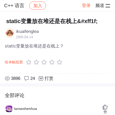
C++ 语言
登录
频道
加入
帖子详情
社区
C++ 语言
static变量放在堆还是在栈上&#xff1f;
ikuaifenglea
2009-04-14
static变量放在堆还是在栈上？
给本帖投票
3896
24
打赏
全部评论
lanseshenhua
赞