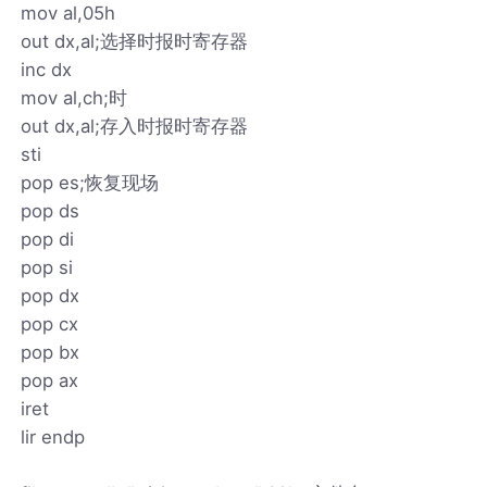
mov al,05h
out dx,al;选择时报时寄存器
inc dx
mov al,ch;时
out dx,al;存入时报时寄存器
sti
pop es;恢复现场
pop ds
pop di
pop si
pop dx
pop cx
pop bx
pop ax
iret
lir endp