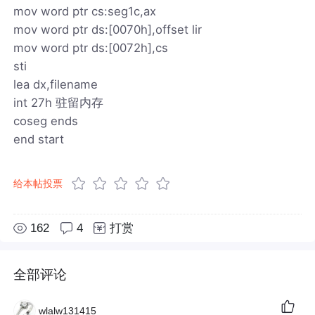
mov word ptr cs:seg1c,ax
mov word ptr ds:[0070h],offset lir
mov word ptr ds:[0072h],cs
sti
lea dx,filename
int 27h 驻留内存
coseg ends
end start
给本帖投票
162
4
打赏
全部评论
wlalw131415