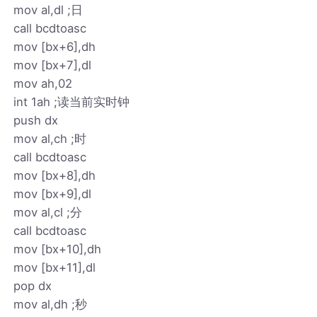
mov al,dl ;日
call bcdtoasc
mov [bx+6],dh
mov [bx+7],dl
mov ah,02
int 1ah ;读当前实时钟
push dx
mov al,ch ;时
call bcdtoasc
mov [bx+8],dh
mov [bx+9],dl
mov al,cl ;分
call bcdtoasc
mov [bx+10],dh
mov [bx+11],dl
pop dx
mov al,dh ;秒