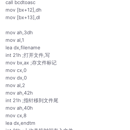
call bcdtoasc
mov [bx+12],dh
mov [bx+13],dl
mov ah,3dh
mov al,1
lea dx,filename
int 21h ;打开文件,写
mov bx,ax ;存文件标记
mov cx,0
mov dx,0
mov al,2
mov ah,42h
int 21h ;指针移到文件尾
mov ah,40h
mov cx,8
lea dx,endtm