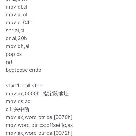
mov dl,al
mov al,cl
mov cl,04h
shr al,cl
or al,30h
mov dh,al
pop cx
ret
bcdtoasc endp
start1: call stoh
mov ax,0000h ;指定段地址
mov ds,ax
cli ;关中断
mov ax,word ptr ds:[0070h]
mov word ptr cs:offset1c,ax
mov ax,word ptr ds:[0072h]