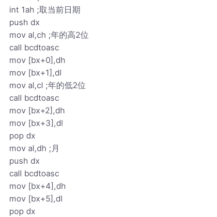
int 1ah ;取当前日期
push dx
mov al,ch ;年的高2位
call bcdtoasc
mov [bx+0],dh
mov [bx+1],dl
mov al,cl ;年的低2位
call bcdtoasc
mov [bx+2],dh
mov [bx+3],dl
pop dx
mov al,dh ;月
push dx
call bcdtoasc
mov [bx+4],dh
mov [bx+5],dl
pop dx