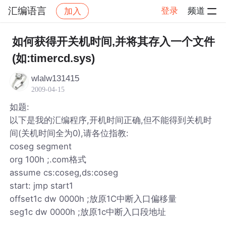
汇编语言
登录
频道
加入
帖子详情
社区
汇编语言
如何获得开关机时间,并将其存入一个文件
(如:timercd.sys)
wlalw131415
2009-04-15
如题:
以下是我的汇编程序,开机时间正确,但不能得到关机时
间(关机时间全为0),请各位指教:
coseg segment
org 100h ;.com格式
assume cs:coseg,ds:coseg
start: jmp start1
offset1c dw 0000h ;放原1C中断入口偏移量
seg1c dw 0000h ;放原1c中断入口段地址