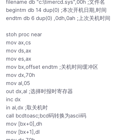
filename db "c:\timercd.sys",00h ;文件名
begintm db 14 dup(0) ;本次开机日期,时间
endtm db 6 dup(0) ,0dh,0ah ;上次关机时间
stoh proc near
mov ax,cs
mov ds,ax
mov es,ax
mov bx,offset endtm ;关机时间缓冲区
mov dx,70h
mov al,05
out dx,al ;选择时报时寄存器
inc dx
in al,dx ;取关机时
call bcdtoasc;bcd码转换为ascii码
mov [bx+0],dh
mov [bx+1],dl
mov dx,70h