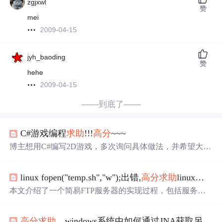
zgjxwl
赞
mei
2009-04-15
jyh_baoding
赞
hehe
2009-04-15
——到底了——
C#游戏编程
求助
!!!
高分
~~~
博主想用C#编写2D游戏，多次询问具体做法，并希望大家
帮忙，提供相关好书、网站、高见或源代码。
linux fopen("temp.sh","w");出错,
高分
求助
linux文件传输的问题!!!
本文介绍了一个简易FTP服务器的实现过程，包括服务器
端和客户端的主要功能。服务器端能够接收客户端发送的
命令并进行处理，如登录验证、目录操作等；客户端则可
高分
求助
，windows系统中如何通过JNA获取另外一个程序窗口上的内容？
以上传文件到服务器。通过该实现展示了网络编程的基本