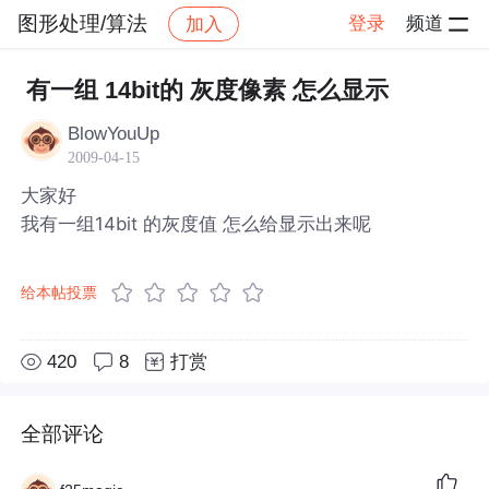
图形处理/算法
登录
频道
加入
帖子详情
社区
图形处理/算法
有一组 14bit的 灰度像素 怎么显示
BlowYouUp
2009-04-15
大家好
我有一组14bit 的灰度值 怎么给显示出来呢
给本帖投票
420
8
打赏
全部评论