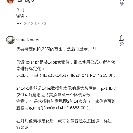
f25magie
赞
学习
谢谢~
2012-09-20
virtualxmars
赞
需要标定到[0,255]的范围，然后再显示。即
假设 px14bit是某14bit像素值，那么使用公式对所有像
素进行标定化：
px8bit = (int)((float)px14bit / (float)(2^14-1) * 255.0f);
2^14-1指的是14bit数据能表示的最大灰度值，px14bit/
(2^14-1)意思是将其换算成一个比例系数
注意，'^' 是求指数的意思即2的14次方（当然你也可以
直接写成(int)((float)px14bit/16383.0f) )。
在对对像素标定化后，就可以像普通灰度图像一样进
行显示了