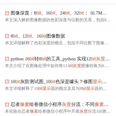
图像深度：8
bit
、16
bit
、24
bit
、32
bit
； 16.7M色彩
本文深入解析图像数据的色彩深度与位数的关系，包括8
bit
、12
bit
、16
bit
图像如何表现颜色与
灰度
，以及色彩深度对
图像质量的影响。探讨了不同位数图像在
灰度
级数、色彩
8
bit
、12
bit
、16
bit
图像数据
数量上的区别，以及在实际应用中的考量。
本文详细解释了色彩深度的概念，包括不同位数下图像所
能
显示
的颜色数量与
灰度
等级，探讨了8
bit
与16
bit
图像之
间的差异，并进一步讨论了12
bit
与
14
bit
在图像处理中的应
python 16
bit
转8
bit
的工具_python 实现12
bit
灰度
图像
用。
本文介绍了在图像处理中如何将12-
bit
灰度
图像转换为8-
bit
显示
，以适应8-
bit
显示
器。通过计算
像素
最大值和最小
值，然后进行有损转换来突出图像的关键部分。文章提供
10
bit
灰阶测试图_10
bit
色深是噱头？修图
显示
器有必
了Python实现的转换函数，并包含预处理和后处理步骤，
确保图像质量。
本文详细解释了10
bit
显示
器的概念及其与8
bit
显示
器的区
别，分析了10
bit
显示
器对于专业摄影及视频剪辑的重要
性，并探讨了其在日常生活中的应用价值。
忍者
像素
绘卷微信小程序
灰度
分流：不同
像素
风格
本实验在忍者
像素
绘卷微信小程序中开展
灰度
分流AB测