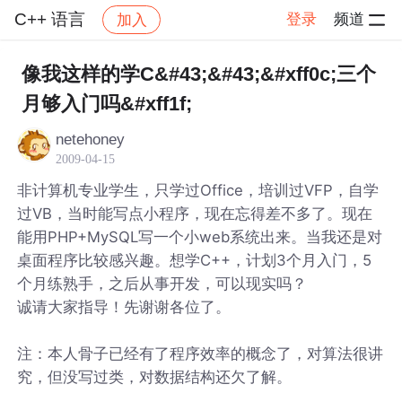
C++ 语言
登录
频道
加入
帖子详情
社区
C++ 语言
像我这样的学C&#43;&#43;&#xff0c;三个
月够入门吗&#xff1f;
netehoney
2009-04-15
非计算机专业学生，只学过Office，培训过VFP，自学
过VB，当时能写点小程序，现在忘得差不多了。现在
能用PHP+MySQL写一个小web系统出来。当我还是对
桌面程序比较感兴趣。想学C++，计划3个月入门，5
个月练熟手，之后从事开发，可以现实吗？
诚请大家指导！先谢谢各位了。
注：本人骨子已经有了程序效率的概念了，对算法很讲
究，但没写过类，对数据结构还欠了解。