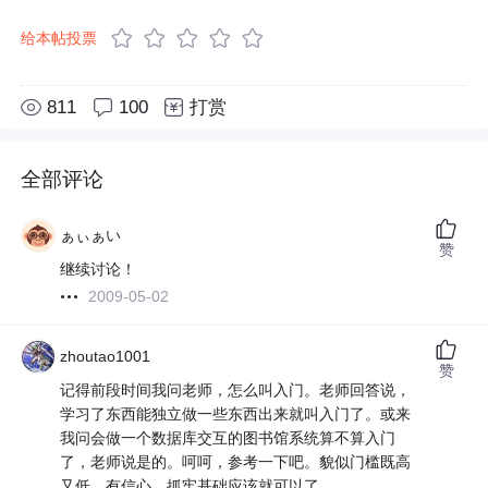
给本帖投票
811
100
打赏
全部评论
ぁぃぁい
赞
继续讨论！
2009-05-02
zhoutao1001
赞
记得前段时间我问老师，怎么叫入门。老师回答说，
学习了东西能独立做一些东西出来就叫入门了。或来
我问会做一个数据库交互的图书馆系统算不算入门
了，老师说是的。呵呵，参考一下吧。貌似门槛既高
又低，有信心，抓牢基础应该就可以了。