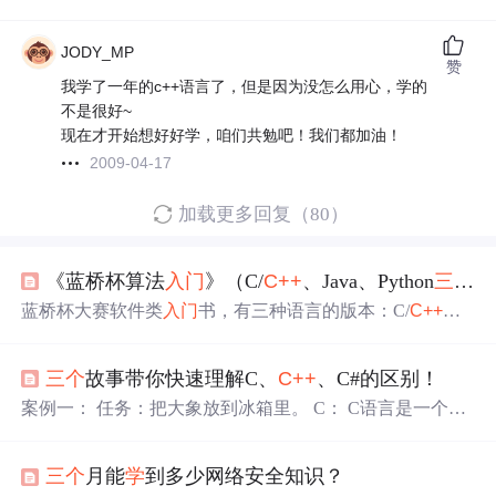
JODY_MP
赞
我学了一年的c++语言了，但是因为没怎么用心，学的
不是很好~
现在才开始想好好学，咱们共勉吧！我们都加油！
2009-04-17
加载更多回复（80）
《蓝桥杯算法
入门
》（C/
C++
、Java、Python
三个
版
蓝桥杯大赛软件类
入门
书，有三种语言的版本：C/
C++
、J
ava、Python。
三个
故事带你快速理解C、
C++
、C#的区别！
案例一： 任务：把大象放到冰箱里。 C： C语言是一个极
其高冷的人，因此回答都是冷冷的： 我：你好C语言，我
想把大象放到冰箱里，帮我做好不好？ C：好 我：那我们
三个
月能
学
到多少网络安全知识？
要怎么做呢？ C：猜 我：额。。。是不是应该先创造一只