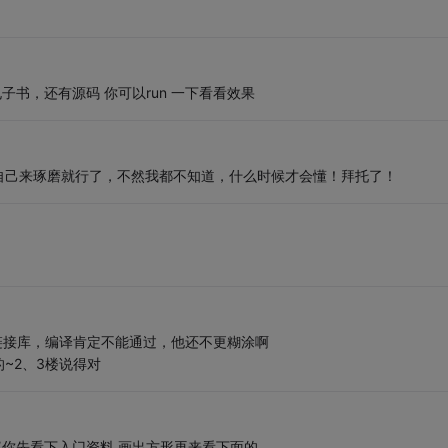
电子书，还有源码 你可以run 一下看看效果
自己来琢磨就行了，不然我都不知道，什么时候才会懂！拜托了！
加链接库，编译肯定不能通过，他还不更糊涂啊
~2、3楼说得对
你先看下入门资料,画出方形再来看下面的.