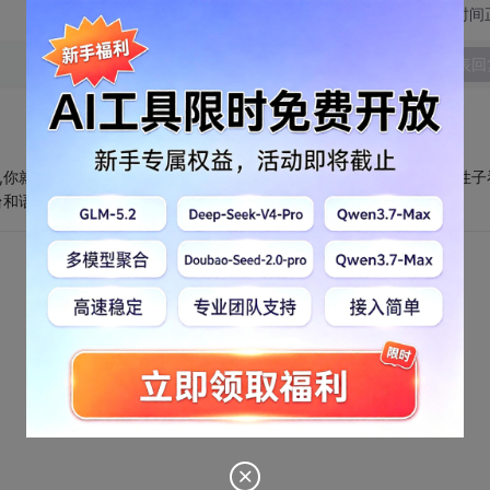
切换为时间
发表回
,你就用楼上朋友给的代码吧,如果以后还准备这方面的研究,还是耐着性子
语言不兼容=.=!~