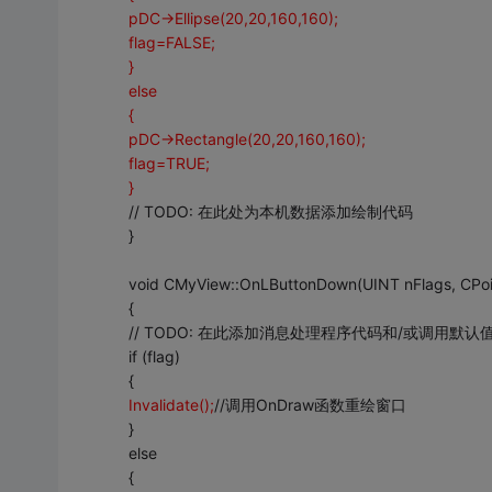
pDC->Ellipse(20,20,160,160);
flag=FALSE;
}
else
{
pDC->Rectangle(20,20,160,160);
flag=TRUE;
}
// TODO: 在此处为本机数据添加绘制代码
}
void CMyView::OnLButtonDown(UINT nFlags, CPoin
{
// TODO: 在此添加消息处理程序代码和/或调用默认
if (flag)
{
Invalidate();
//调用OnDraw函数重绘窗口
}
else
{