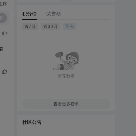
正序
积分榜
荣誉榜
复
近7日
近30日
至今
看
暂无数据
查看更多榜单
社区公告