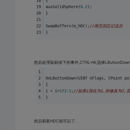
{
auxSolidSphere(
0.2
);
}
SwapBuffers(m_hDC);
//画完别忘记这步
}
然后处理鼠标按下的事件,CTRL+W,选择LButtonDo
OnLButtonDown(UINT nFlags, CPoint po
{
i = i=
1
?
2
:
1
;
//如果i现在为1,则修改为2,
}
然后刷新HDC就可以了.