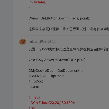
Invalidate();
}
CView::OnLButtonDown(nFlags, point);
}
这样应该会更好理解一些！已经调试过，没有什么问
yqlhust
2009-04-17
设置一个bool类型标志位变量flag,并在构造函数中初始化
void CMyView::OnDraw(CDC* pDC)
{
CMyDoc* pDoc = GetDocument();
ASSERT_VALID(pDoc);
if (!pDoc)
return;
if (flag)
pDC->Ellipse(20,20,160,160);
else