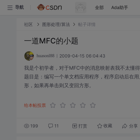
全部
Ada助手
导航
社区
图形处理/算法
帖子详情
一道MFC的小题
2009-04-15 06:04:43
huasonl88
我是个初学者，对于MFC中的消息映射表我不太懂得
题目是：编写一个单文档应用程序，程序启动后在用
形，如果再单击则又变回方形。
给本帖投票
199
11
打赏
分享
收藏