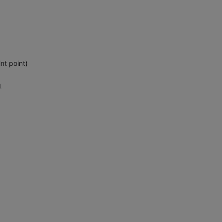
t point)
值