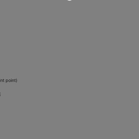
t point)
值