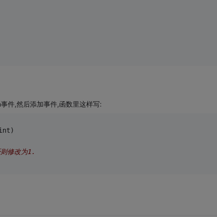
wn事件,然后添加事件,函数里这样写:
int)
否则修改为1.