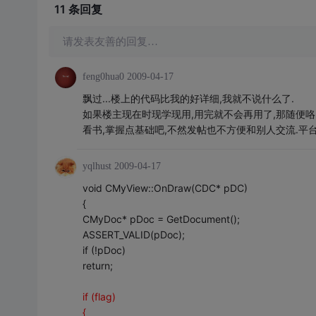
11 条
回复
请发表友善的回复…
feng0hua0
2009-04-17
飘过...楼上的代码比我的好详细,我就不说什么了.
如果楼主现在时现学现用,用完就不会再用了,那随便咯
看书,掌握点基础吧,不然发帖也不方便和别人交流.平台和
yqlhust
2009-04-17
void CMyView::OnDraw(CDC* pDC)
{
CMyDoc* pDoc = GetDocument();
ASSERT_VALID(pDoc);
if (!pDoc)
return;
if (flag)
{