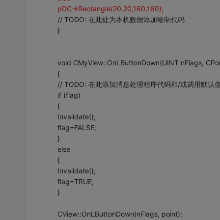
pDC->Rectangle(20,20,160,160);
// TODO: 在此处为本机数据添加绘制代码
}
void CMyView::OnLButtonDown(UINT nFlags, CPoin
{
// TODO: 在此添加消息处理程序代码和/或调用默认
if (flag)
{
Invalidate();
flag=FALSE;
}
else
{
Invalidate();
flag=TRUE;
}
CView::OnLButtonDown(nFlags, point);