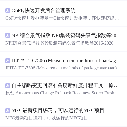
GoFly快速开发后台管理系统
GoFly快速开发框架基于Gin快速开发框架，能快速搭建应
用、框架底层完善、丰富代码仓插件、快速开发数据大
屏、物联网平台、OA流程审批、工作流引擎、商城、微信
NPI综合景气指数 NPI集装箱码头景气指数等2016-2026
管理后台等。api文档管理并一键生成api接口代码，一键生
成 CRUD前后端代码丰富组件，基于 Gin和 Vue3的Arco D
NPI综合景气指数 NPI集装箱码头景气指数等2016-2026
esign的快速后台开发框架，基于JWT接口验证和Auth验证
的权限管理系统,附件管理系统，天生支持saas架构。本着
大道至简思想，接口单层设计，开发简单，极易上手、代
JEITA ED-7306 (Measurement methods of package warpage).pdf
码可读性和可维护性好、得益于Go优秀性能框架性能和并
JEITA ED-7306 (Measurement methods of package warpage).p
发都很优秀、需要硬件资源很小。
df
自主编码变更回滚准备度新鲜度排程工具｜原创源码+测试+离线报告
原创 Autonomous Change Rollback Readiness Scorer Freshnes
s Schedule 工具：围绕“根据提交边界、迁移影响、测试覆
盖、特性开关、备份和人工接管入口评估自主变更回滚准
MFC最新项目练习，可以运行的MFC项目
备度”的结果，按风险、变化速度、证据有效期和负责人安
排周期复核；本地网页、JSON/HTML/SVG报告、测试与
MFC最新项目练习，可以运行的MFC项目
示例。压缩包包含完整源码、3项自动化测试、可复现示