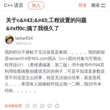
C++ 语言
登录
频道
加入
帖子详情
社区
C++ 语言
关于c&#43;&#43;工程设置的问题
&#xff0c;搞了我很久了
lanlan014
2009-04-15
我的积分不够帖子无法发真是麻烦。。。。。我的邮箱
是lanlan014@163.com我从《c++面向对象与可视化
程序设计》（黄维通编著，第二版）书中做书中P94页
利用绘图函数创建填充区的例子，可是不知道是参数设
置不对还是怎么回事，就是无法做出结果，真是急死
人，，，希望有人能够邮件指点我一二啊，我20号来
结贴。。。。。。
给本帖投票