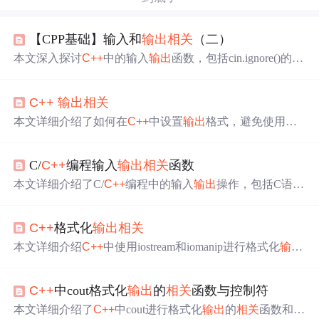
【CPP基础】输入和
输出
相关
（二）
本文深入探讨
C++
中的输入
输出
函数，包括cin.ignore()的功
能及其清除输入缓冲区的作用，cin.getline()的多字符读
取，cin.get()的用法以及cin.peek()的预览功能。此外，还涵
C++
输出
相关
盖了cin.gcount(), cin.read(), cout.precision()和cout.width()的
相
关
知识，以及C和
C++
中文件操作的差异。 4809156,31509
本文详细介绍了如何在
C++
中设置
输出
格式，避免使用科
5,使用C语言实现双向链表队列,['数据结构', 'C语言', '算法']
输出的数据不会以科学
学技术法显示数据。通过使用cout<
计数法形式呈现，同时可以指定小数点后保留的位数。
C/
C++
编程输入
输出
相关
函数
本文详细介绍了C/
C++
编程中的输入
输出
操作，包括C语言
的scanf、printf与
C++
的cin、cout，以及动态内存管理，如
malloc、free、new、delete的使用，还有STL中的vector动态
C++
格式化
输出
相关
数组的应用。此外，还涵盖了C/
C++
中最值处理、链表和
二叉树的构建，以及在线编程常用的库和随机数生成方
本文详细介绍
C++
中使用iostream和iomanip进行格式化
输出
法。
的方法，包括不同进制转换、位宽设定、数值精度控制等
实用技巧，适用于各种数据格式化的场景。
C++
中cout格式化
输出
的
相关
函数与控制符
本文详细介绍了
C++
中cout进行格式化
输出
的
相关
函数和控