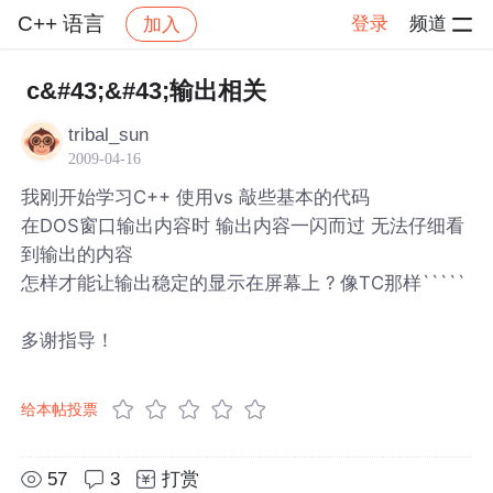
C++ 语言
登录
频道
加入
帖子详情
社区
C++ 语言
c&#43;&#43;输出相关
tribal_sun
2009-04-16
我刚开始学习C++ 使用vs 敲些基本的代码
在DOS窗口输出内容时 输出内容一闪而过 无法仔细看
到输出的内容
怎样才能让输出稳定的显示在屏幕上 ? 像TC那样`````
多谢指导！
给本帖投票
57
3
打赏