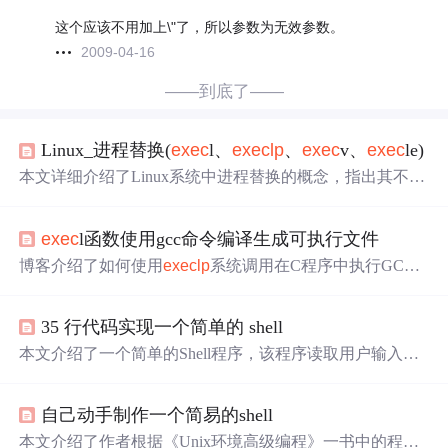
这个应该不用加上\"了，所以参数为无效参数。
2009-04-16
——到底了——
Linux_进程替换(
exec
l、
exec
lp
、
exec
v、
exec
le)
本文详细介绍了Linux系统中进程替换的概念，指出其不会
创建新进程而是替换原有进程的数据段。重点讲解了
exec
l、
exec
lp
、
exec
v、
exec
le及它们的变体
exec
vp和
exec
ve
exec
l函数使用gcc命令编译生成可执行文件
的使用方法和区别，包括
参数
传递方式、路径查找以及环
境变量的处理。通过实例展示了如何使用这些函数实现简
博客介绍了如何使用
exec
lp
系统调用在C程序中执行GCC
易的shell。最后总结了各种函数的主要特点。
编译命令。强调了在
参数
传递时的细节，如需要在gcc后接
空格
。还提到，为了在编译后继续执行其他操作，应当创
35 行代码实现一个简单的 shell
建子进程来执行编译，确保父进程能够等待子进程完成。
本文介绍了一个简单的Shell程序，该程序读取用户输入的
命令并执行。通过fork和
exec
lp
函数实现进程创建及命令执
行，允许用户执行如date、who等系统命令。程序在遇到文
自己动手制作一个简易的shell
件结束符时终止，并能正确处理子进程的终止。然而，该
程序无法传递命令
参数
，限制了其功能。
本文介绍了作者根据《Unix环境高级编程》一书中的程序