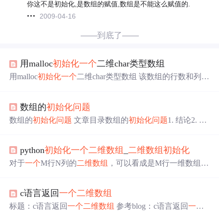
你这不是初始化,是数组的赋值,数组是不能这么赋值的.
2009-04-16
——到底了——
用malloc
初始化
一个
二维char类型数组
用malloc
初始化
一个
二维char类型数组 该数组的行数和列数
由我们手动输入 之后 接受对应行数的字符串 #include<stdi
o.h> /*用malloc
初始化
一个
二维char类型数组 该数组的行数
数组的
初始化
问
题
和列数 由我们手动输入 之后 接受对应行数的字符串 */ int
main(void){ char **array; //二级指针动态申请
二维数组
int m,
数组的
初始化
问
题
文章目录数组的
初始化
问
题
1. 结论2. 验
n; int...
证2.1 无括号的情况2.2 只给整型数组中部分元素赋值的情
况2.3 只给字符数组中部分元素赋值的情况 1. 结论 如果有
python
初始化
一个
二维数组
_
二维数组
初始化
括号会编译器会对数组进行
初始化
，否则不会。 char a[10];
的定义方式程序不会对数组进行
初始化
。 char a[10] = { };
对于
一个
M行N列的
二维数组
，可以看成是M行一维数组，
数组全部
初始化
为\0，如果是整型数组
初始化
为0。 char a
一维数组是N列。例如 int array[3][2]; 是
一个
3行2列的
二维
[10]...
数组
，其实，如同3个一维数组，一维数组是2列。那么，
c语言返回
一个
二维数组
对3行2列的
二维数组
可以
初始化
如下：intarray[3][2] = {{1,
2}, {3, 4}, {5, 6}};相当于：(1) {1, 2}数据，赋给array[0][]
标题：c语言返回
一个
二维数组
参考blog：c语言返回
一个
表示第 1行数组；(2) {3, 4}...
二维数组
#include<stdio.h> #include<stdlib.h> int ** getInfo()