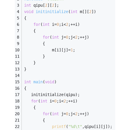
int
 qipu[
2
][
2
];
void
initinitialize
(
int
 m[][
2
])
{
for
(
int
 i=
0
;i<
2
;++i)
	{
for
(
int
 j=
0
;j<
2
;++j)
		{
			m[i][j]=
1
;
		}
	}
}
int
main
(
void
)
{ 
   initinitialize(qipu);
for
(
int
 i=
0
;i<
2
;++i)
	{
for
(
int
 j=
0
;j<
2
;++j)
		{
printf
(
"%d\t"
,qipu[i][j]);