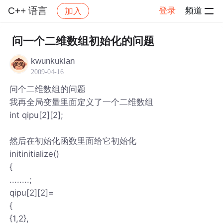
C++ 语言
登录
频道
加入
帖子详情
社区
C++ 语言
问一个二维数组初始化的问题
kwunkuklan
2009-04-16
问个二维数组的问题
我再全局变量里面定义了一个二维数组
int qipu[2][2];
然后在初始化函数里面给它初始化
initinitialize()
{
........;
qipu[2][2]=
{
{1,2},