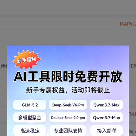
用AI写
大侠给我讲讲呗， 局部变量可以不赋初始化值吗？呼叫老大，呼
转发到动态
举报
写回
切换为时间