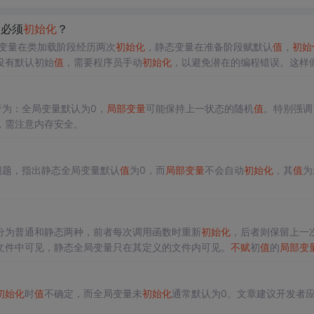
量
必须
初始化
？
变量在类加载阶段经历两次
初始化
，静态变量在准备阶段赋默认
值
，
初始
没有默认初始
值
，需要程序员手动
初始化
，以避免潜在的编程错误。这样
不
初始化
有助于及时发现编程缺陷。
行为：全局变量默认为0，
局部变量
可能保持上一状态的随机
值
。特别强调
，需注意内存安全。
问题，指出静态全局变量默认
值
为0，而
局部变量
不会自动
初始化
，其
值
为
分为普通和静态两种，前者每次调用函数时重新
初始化
，后者则保留上一
文件中可见，静态全局变量只在其定义的文件内可见。
不赋
初
值
的
局部变
可靠的代码至关重要。
初始化
时
值
不确定，而全局变量未
初始化
通常默认为0。文章建议开发者