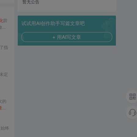
暂无公告
化
阶
试试用AI创作助手写篇文章吧
做既
+ 用AI写文章
了指
未定
次的
量
值
应始终