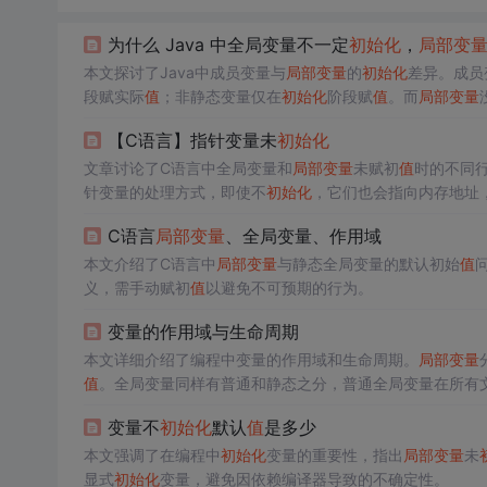
为什么 Java 中全局变量不一定
初始化
，
局部变
本文探讨了Java中成员变量与
局部变量
的
初始化
差异。成员
段赋实际
值
；非静态变量仅在
初始化
阶段赋
值
。而
局部变量
考虑了性能，也鼓励良好的编程习惯。总结来说，
局部变量
【C语言】指针变量未
初始化
文章讨论了C语言中全局变量和
局部变量
未赋初
值
时的不同
针变量的处理方式，即使不
初始化
，它们也会指向内存地址
C语言
局部变量
、全局变量、作用域
本文介绍了C语言中
局部变量
与静态全局变量的默认初始
值
义，需手动赋初
值
以避免不可预期的行为。
变量的作用域与生命周期
本文详细介绍了编程中变量的作用域和生命周期。
局部变量
值
。全局变量同样有普通和静态之分，普通全局变量在所有
不确定，而全局变量默认为0。理解这些概念对于编写稳定
变量不
初始化
默认
值
是多少
本文强调了在编程中
初始化
变量的重要性，指出
局部变量
未
显式
初始化
变量，避免因依赖编译器导致的不确定性。