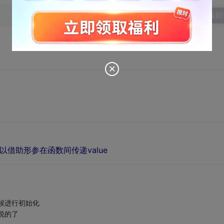
发表回
借助形参在函数间传递value
候进行初始化
说的了