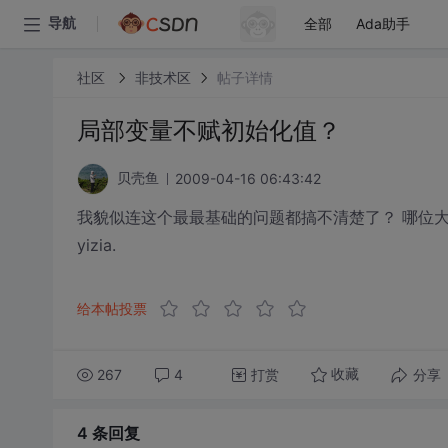
全部
Ada助手
导航
社区
非技术区
帖子详情
局部变量不赋初始化值？
2009-04-16 06:43:42
贝壳鱼
我貌似连这个最最基础的问题都搞不清楚了？ 哪位
yizia.
给本帖投票
267
4
打赏
分享
收藏
4 条
回复