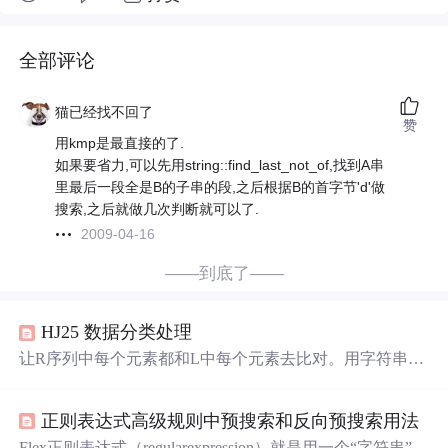
全部评论
猫已经找不回了
赞
用kmp是最直接的了.
如果要省力,可以先用string::find_last_not_of,找到A串
里最后一段全是B的子串的段,之后根据B的首字节'd'做
搜索,之后就做几次判断就可以了.
2009-04-16
——到底了——
HJ25 数据分类处理
让R序列中每个元素都和L中每个元素去比对。用字符串fin
d进行匹配查找。
正则表达式高级规则中预搜索和反向预搜索用法
Flex正则表达式（regularexpression）就是用一个“字符串”来