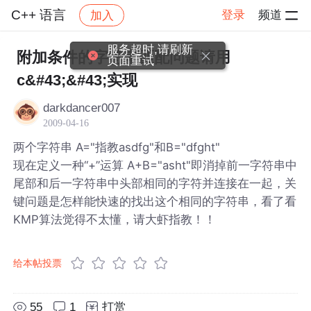
C++ 语言
登录
频道
加入
帖子详情
社区
C++ 语言
服务超时,请刷新
附加条件的字符串匹配问题请用
页面重试
c&#43;&#43;实现
darkdancer007
2009-04-16
两个字符串 A="指教asdfg"和B="dfght"
现在定义一种“+”运算 A+B="asht"即消掉前一字符串中
尾部和后一字符串中头部相同的字符并连接在一起，关
键问题是怎样能快速的找出这个相同的字符串，看了看
KMP算法觉得不太懂，请大虾指教！！
给本帖投票
55
1
打赏