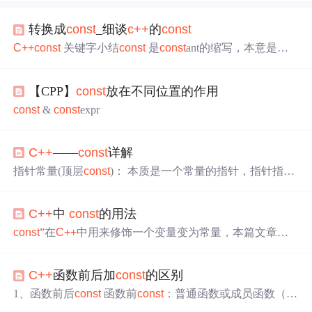
转换成
const
_细谈
c++
的
const
C++
const
关键字小结
const
是
const
ant的缩写，本意是不
变的，不易改变的意思。
const
在
C++
中是用来修饰内置类
型变量，自定义对象，成员函数，返回值，函数参数。1、
【CPP】
const
放在不同位置的作用
C语言的
const
特点
const
int a = 10;//不要把a看成常量 //a的
本质 是变量 只是 只读变量c语言的
const
修饰全局变量 默
const
&
const
expr
认是（外部链接的）fun.c //c语言的co...
C++
——
const
详解
指针常量(顶层
const
)： 本质是一个常量的指针，指针指向
的地址不能改变，该地址存储的数据可以改变。常量指针
(底层
const
)： 指向常量的指针，，a是一个常量，p指向a
C++
中
const
的用法
的地址空间，a的值不能变，p的指向可以改变。更一般
的，顶层
const
可以表示任意的对象是常量，对任何数据类
const
”在
C++
中用来修饰一个变量变为常量，本篇文章我
型都适用，比如int、类、指针。 比较特殊的是：指针既可
们来介绍一下
const
的具体用法。
以是顶层
const
也可以是底层
const
，和其他类型有明显区
别；
const
修饰变量主要有两个作用： 1、将变量定义为常
C++
函数前后加
const
的区别
量，保护被修饰的东西，防止意外的修改，增强程序的健
1、函数前后
const
函数前
const
：普通函数或成员函数（非
壮性。co
静态成员函数）前均可加
const
修饰，表示函数的返回值为