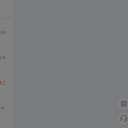
职则
竞争
择
工
at