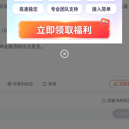
立福利制度还不健全，面试时老板说公司大概要一到两年才会盈
（目前已经在这家工作了一周），还是去另外那家公司。
网友能否给出点意见。
转发到动态
举报
写回
切换为时间
发表回