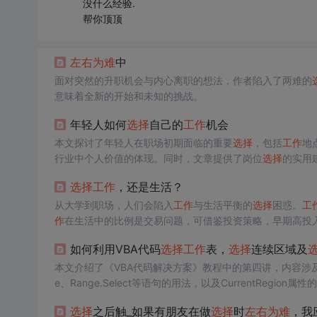
没什么经验.
帮你顶顶
左右为难
中
面对突然的升职机会与内心离职的想法，作者陷入了两难的
意味着全新的开始和未知的挑战。
年轻人如何
选择
自己的
工作
机会
本文探讨了年轻人在职场初期面临的重要
选择
，包括
工作
地
行业中个人价值的体现。同时，文章提供了岗位
选择
的实用
选择
工作
，还是生活？
从大学到职场，人们会陷入
工作
与生活平衡的
选择
困惑。
工
作
在生活中的比例是交易问题，可借鉴投资策略，早期高投
如何利用VBA代码
选择
工作
表，
选择
连续区域及
本文介绍了《VBA代码解决方案》教程中的第四讲，内容涉及
e、Range.Select等语句的用法，以及CurrentRegi
选择
之后触_如果有朋友在做
选择
时
左右为难
，我