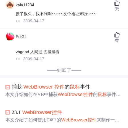
kala11234
赞
搜了很久，找不到啊~~~~~发个地址来啦~~~~
2009-04-17
PctGL
赞
vbgood 人问过,去搜搜看
2009-04-17
——到底了——
捕获
Web
Browser
控件
的
鼠标
事件
本文介绍如何在VB中捕获
Web
Browser
控件
的
鼠标
事件，
如MouseDown、MouseMove和MouseUp等。通过使用Docu
ment的相关事件，可以在
Web
Browser
加载
的页面上实现
23.1
Web
Browser
控件
对
鼠标
操作的监听。
本文介绍了如何使用C#中的
Web
Browser
控件
来制作一个
简易的浏览器。通过
Web
Browser
控件
提供的属性、
方法