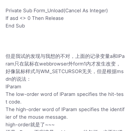
Private Sub Form_Unload(Cancel As Integer)
If asd <> 0 Then Release
End Sub
但是我试的发现与我想的不对，上面的记录变量a和lPa
ram只在鼠标在webbrowser外form1内才发生改变，
好像鼠标样式与WM_SETCURSOR无关，但是根据ms
dn的说法：
lParam
The low-order word of lParam specifies the hit-tes
t code.
The high-order word of lParam specifies the identif
ier of the mouse message.
high-order就是了~~~