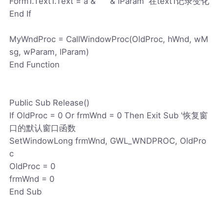
Form1.Text1.Text = a & " " & lParam '在text1记录变化
End If
MyWndProc = CallWindowProc(OldProc, hWnd, wM
sg, wParam, lParam)
End Function
Public Sub Release()
If OldProc = 0 Or frmWnd = 0 Then Exit Sub '恢复窗
口的默认窗口函数
SetWindowLong frmWnd, GWL_WNDPROC, OldPro
c
OldProc = 0
frmWnd = 0
End Sub