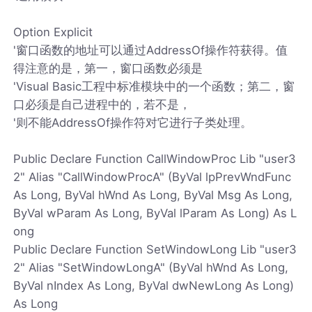
Option Explicit
'窗口函数的地址可以通过AddressOf操作符获得。值
得注意的是，第一，窗口函数必须是
'Visual Basic工程中标准模块中的一个函数；第二，窗
口必须是自己进程中的，若不是，
'则不能AddressOf操作符对它进行子类处理。
Public Declare Function CallWindowProc Lib "user3
2" Alias "CallWindowProcA" (ByVal lpPrevWndFunc
As Long, ByVal hWnd As Long, ByVal Msg As Long,
ByVal wParam As Long, ByVal lParam As Long) As L
ong
Public Declare Function SetWindowLong Lib "user3
2" Alias "SetWindowLongA" (ByVal hWnd As Long,
ByVal nIndex As Long, ByVal dwNewLong As Long)
As Long