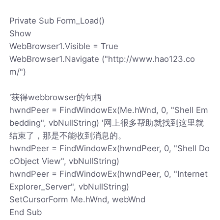
Private Sub Form_Load()
Show
WebBrowser1.Visible = True
WebBrowser1.Navigate ("http://www.hao123.co
m/")
'获得webbrowser的句柄
hwndPeer = FindWindowEx(Me.hWnd, 0, "Shell Em
bedding", vbNullString) '网上很多帮助就找到这里就
结束了，那是不能收到消息的。
hwndPeer = FindWindowEx(hwndPeer, 0, "Shell Do
cObject View", vbNullString)
hwndPeer = FindWindowEx(hwndPeer, 0, "Internet
Explorer_Server", vbNullString)
SetCursorForm Me.hWnd, webWnd
End Sub