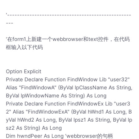
'--------------------------------------------------
---
'在form1上新建一个webbrowser和text控件，在代码
框输入以下代码
Option Explicit
Private Declare Function FindWindow Lib "user32"
Alias "FindWindowA" (ByVal lpClassName As String,
ByVal lpWindowName As String) As Long
Private Declare Function FindWindowEx Lib "user3
2" Alias "FindWindowExA" (ByVal hWnd1 As Long, B
yVal hWnd2 As Long, ByVal lpsz1 As String, ByVal lp
sz2 As String) As Long
Dim hwndPeer As Long 'webbrowser的句柄