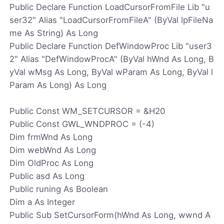
Public Declare Function LoadCursorFromFile Lib "u
ser32" Alias "LoadCursorFromFileA" (ByVal lpFileNa
me As String) As Long
Public Declare Function DefWindowProc Lib "user3
2" Alias "DefWindowProcA" (ByVal hWnd As Long, B
yVal wMsg As Long, ByVal wParam As Long, ByVal l
Param As Long) As Long
Public Const WM_SETCURSOR = &H20
Public Const GWL_WNDPROC = (-4)
Dim frmWnd As Long
Dim webWnd As Long
Dim OldProc As Long
Public asd As Long
Public runing As Boolean
Dim a As Integer
Public Sub SetCursorForm(hWnd As Long, wwnd A