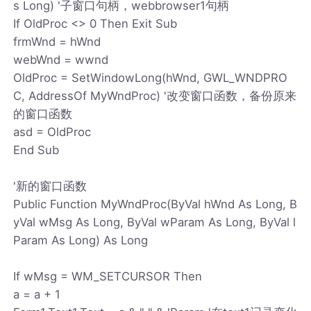
s Long) '子窗口句柄，webbrowser1句柄
If OldProc <> 0 Then Exit Sub
frmWnd = hWnd
webWnd = wwnd
OldProc = SetWindowLong(hWnd, GWL_WNDPRO
C, AddressOf MyWndProc) '改变窗口函数，备份原来
的窗口函数
asd = OldProc
End Sub
'新的窗口函数
Public Function MyWndProc(ByVal hWnd As Long, B
yVal wMsg As Long, ByVal wParam As Long, ByVal l
Param As Long) As Long
If wMsg = WM_SETCURSOR Then
a = a + 1