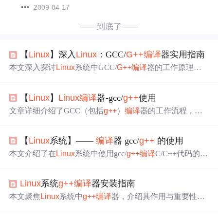
2009-04-17
——到底了——
【
Linux
】深入
Linux
：GCC/
G++
编译
器实用指南
本文深入探讨
Linux
系统中GCC/
G++
编译
器的工作原理与
实际运用。介绍了从源文件到可执行程序的四个阶段，包
括预处理、
编译
、汇编和链接。还阐述了函数库（动态库
【
Linux
】
Linux
编译
器-gcc/
g++
使用
与静态库）及其链接方式，分析了静态链接存在的空间浪
费
问题
，以及生成静态链接可执行文件的方法。
文章详细介绍了GCC（包括
g++
）
编译
器的工作流程，从
预处理、
编译
、汇编到链接的四个阶段，并讨论了动态库
和静态库的区别以及在
Linux
环境下的使用。此外，还提到
【
Linux
系统】——
编译
器 gcc/
g++
的使用
了gcc/
g++
的常用选项及其作用。
本文介绍了在
Linux
系统中使用gcc/
g++
编译
C/C++代码的方
法。详细阐述了
编译
的四个过程：预处理、
编译
、汇编和
链接，还给出了各阶段的命令行选项及记忆技巧。此外，
Linux
系统
g++
编译
器安装指南
探讨了条件
编译
的应用场景，以及
编译
器先将代码翻译成
汇编语言的原因。
本文聚焦
Linux
系统中
g++
编译
器，介绍其作用与重要性，
阐述
Linux
包管理器APT与dpkg工具，详细讲解
g++
在不同
发行版的安装步骤、高级安装选项，还提及使用APT更新