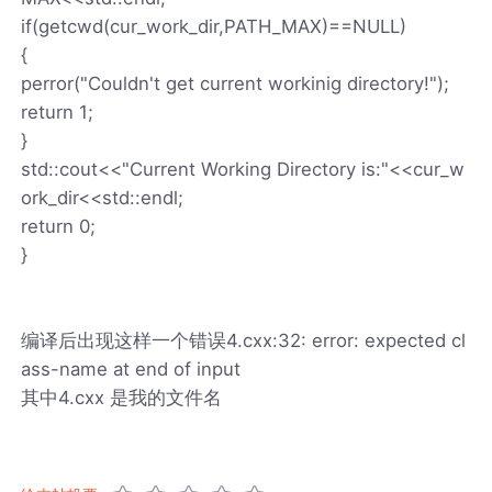
if(getcwd(cur_work_dir,PATH_MAX)==NULL)
{
perror("Couldn't get current workinig directory!");
return 1;
}
std::cout<<"Current Working Directory is:"<<cur_w
ork_dir<<std::endl;
return 0;
}
编译后出现这样一个错误4.cxx:32: error: expected cl
ass-name at end of input
其中4.cxx 是我的文件名