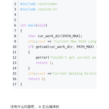
#
include
<iostream>
#
include
<unistd.h>
int
main
(
void
)
{
char
 cur_work_dir[PATH_MAX];
std
::
cout
 << 
"Current Max Path Length Is 
if
( getcwd(cur_work_dir, PATH_MAX) == 
NUL
    {
        perror(
"Couldn't get current workinig
return
1
;
    }
std
::
cout
 <<
"Current Working Directory is
return
0
;
}
没有什么问题吧， lz 怎么编译的