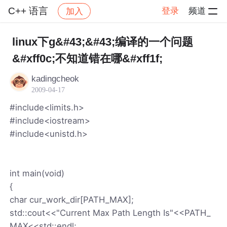
C++ 语言
登录
频道
加入
帖子详情
社区
C++ 语言
linux下g&#43;&#43;编译的一个问题
&#xff0c;不知道错在哪&#xff1f;
kadingcheok
2009-04-17
#include<limits.h>
#include<iostream>
#include<unistd.h>
int main(void)
{
char cur_work_dir[PATH_MAX];
std::cout<<"Current Max Path Length Is"<<PATH_
MAX<<std::endl;