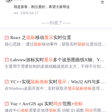
赞
我是新客，刚注册的，希望大家帮这
2009-04-17
——到底了——
React 之
鼠标
移动
显示
实时位置
核心思路： 通过
鼠标
移动事件，获取实时
鼠标
位置信息，
再将位置信息更新在页面上
鼠标
位置 实现思路： 要设置 s
tate，用来保存
鼠标
的 横纵
坐标
要注册mousemove事件，
Labview游标实时
显示
多个波形图曲线X轴、Y轴
坐
实时获取
鼠标
当前的位置，并保存到state中 mousemove事
件要注册给window （在 componentDidMount 方法中进行注
主要用于需要绘制的多曲线幅值差距太大，不得不分别绘
册） 将 state 的值设置 页面要
显示
鼠标
位置的地方 ...
制到多个波形图中，此时又需要
鼠标
在波形图标中移动时
又要实时
显示
各个波形图的曲线X轴、Y轴
坐标
的场合，先
VC++实现
鼠标
坐标
实时
显示
：Win32 API与多线程方案详解
上效果图： 如图所示，当
鼠标
经过波形图1或波形图2时，
右边控件会实时只是X、Y值。 实现过程如下： 1.配置波
在Windows桌面开发中，实时获取并
显示
鼠标
坐标
是理解
形图控件 如图添加波形图控件，并为其添加游标，游标设
图形界面编程和系统消息机制的基础实践。其核心原理是
置成单曲线。 2.配置
鼠标
移动事件 添加
鼠标
移动事件，通
通过Windows API（如GetCursorPos）轮询光标位置，并结
过
鼠标
X
坐标
获得光标
坐标
，...
Vue + ArcGIS api 实时
同步
范围+
坐标
合消息循环（如WM_TIMER）或高精度线程实现持续更
新。掌握这一技术对于开发屏幕录制、自动化测试、游戏
修改中心
坐标
需要是地理
坐标
系 功能 ID 函数
同步
范围 #e