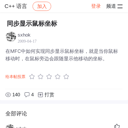
C++ 语言
登录
频道
加入
帖子详情
社区
C++ 语言
同步显示鼠标坐标
sxhok
2009-04-17
在MFC中如何实现同步显示鼠标坐标，就是当你鼠标
移动时，在鼠标旁边会跟随显示他移动的坐标。
给本帖投票
140
4
打赏
全部评论