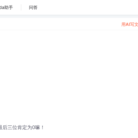
da助手
问答
用AI写
x最后三位肯定为0嘛！