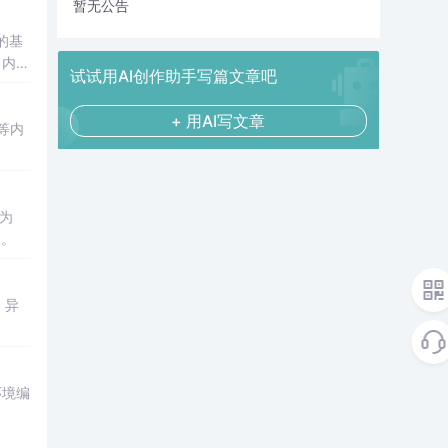
暂无公告
的基
。内容
试试用AI创作助手写篇文章吧
+ 用AI写文章
等内
为
换。
、异
环境编