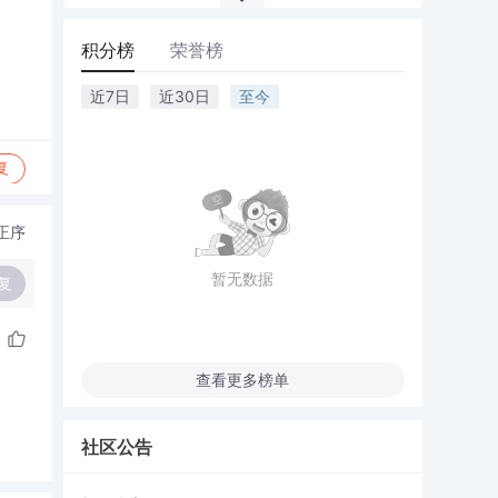
积分榜
荣誉榜
近7日
近30日
至今
复
正序
暂无数据
复
查看更多榜单
社区公告