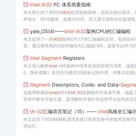
Intel
IA
32
PC 体系简要指南
本文档介绍了英特尔
IA
32
处理器的架构，包括实地址模式、
本指令、BIOS服务，如显示内存、写入显示器和从软盘读取
适合已有汇编基础的读者，提供了用于课程项目的BIOS服务
yale_OS(4)——
Intel
IA
32
架构CPU的汇编编程
本文提供了一份
IA
32
架构CPU下的汇编编程总结，包括指
容。通过将简单的C程序编译为汇编源代码，读者可以学习
Intel
Segment
Registers
本文深入解析
Intel
x86架构中段寄存器的原理与演变，涵盖
0、限长忽略）及其作为模式/特权标记的作用，并重点说明Li
Segment
Descriptors, Code- and Data-
Segme
这篇博客摘自
Intel
的64和
IA
-
32
架构软件开发者手册，涵盖
常和中断等关键主题，是理解和开发针对这些平台软件的宝
IA
-
32
汇编语言笔记（15）——
intel
风格全汇编
本文总结了80X86微机原理及接口技术实验中的软件实验代
译运行。