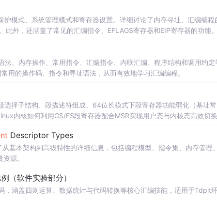
保护模式、系统管理模式和寄存器设置。详细讨论了内存寻址、汇编编程
。此外，还涵盖了常见的汇编指令、EFLAGS寄存器和EIP寄存器的功能
实例。
令语法、内存操作、常用指令、汇编指令、内联汇编、程序结构和调用约定
到常用的操作码、指令和寻址语法，从而有效地学习汇编编程。
段选择子结构、段描述符组成、64位长模式下段寄存器功能弱化（基址常
nux内核如何利用GS/FS段寄存器配合MSR实现用户态与内核态高效切
nt
Descriptor Types
了从基本架构到高级特性的详细信息，包括编程模型、指令集、内存管理
贵资源。
示例（软件实验部分）
码，涵盖四则运算、数据统计与代码转换等核心汇编技能，适用于Tdpit