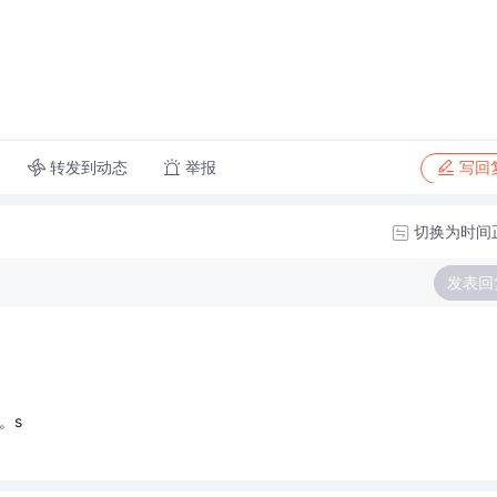
转发到动态
举报
写回
切换为时间
发表回
。s