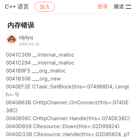
C++ 语言
登录
频道
加入
帖子详情
社区
C++ 语言
内存错误
tdjdyq
2009-04-18
0041C309 __internal_malloc
0041C294 __internal_malloc
0041B9F5 ___org_malloc
0041B306 ___org_new
0040EF2E CTask::SetBlock(this=:074968D4, Lengt
h=-1)
0040663B CHttpChannel::OnConnect(this=:074DE
38C)
0040656C CHttpChannel::Handle(this=:074DE38C)
0040DB59 CResource::Down(this=:02D95824)
0040D33B CResource::Handle(this=:02D95824, pT