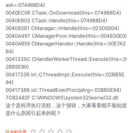
ask=:074968D4)
0040EC06 CTask::OnDownload(this=:074968D4)
0040EB03 CTask::Handle(this=:074968D4)
004093B1 CManager::nHandle(this=:023D0004)
0040A497 CManagerPool::Handle(this=:004630E0)
0040A859 CManagerHandler::Handle(this=:00E7A2
B4)
0041335C CHandlerWorkerThread::Execute(this=:0
2BB5E90)
00417236 icl::CThreadImpl::Execute(this=:02BB5E
94)
0041738B icl::ThreadExecProc(pArg=:02BB5E94)
7C82482F C:\WINDOWS\system32\kernel32.dll
这个是程序执行流程，这个报错，大家看看能不能知道
是什么原因引起来的呢？
给本帖投票