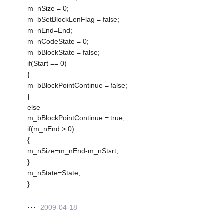
m_nSize = 0;
m_bSetBlockLenFlag = false;
m_nEnd=End;
m_nCodeState = 0;
m_bBlockState = false;
if(Start == 0)
{
m_bBlockPointContinue = false;
}
else
m_bBlockPointContinue = true;
if(m_nEnd > 0)
{
m_nSize=m_nEnd-m_nStart;
}
m_nState=State;
}
2009-04-18