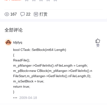
167
22
打赏
全部评论
tdjdyq
赞
bool CTask::SetBlock(int64 Length)
{
ReadFile();
m_pManger->GetFileInfo().nFileLength = Length;
m_pBlock=new CBlock(m_pManger->GetFileInfo().n
FileStart,m_pManger->GetFileInfo().nFileLength,0);
m_isSetBlock = true;
return true;
}
2009-04-18