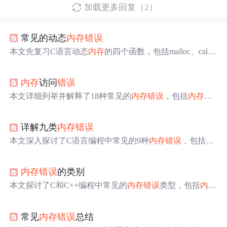
加载更多回复（2）
常见的动态
内存
错误
本文先复习C语言动态
内存
的四个函数，包括malloc、callo
c、free和realloc。接着重点介绍动态
内存
的常见
错误
，如对
NULL指针解引用、动态开辟空间越界访问、用free释放非
内存
访问
错误
动态
内存
等，并给出部分
错误
的正确做法，帮助读者规避
问题。
本文详细列举并解释了18种常见的
内存
错误
，包括
内存
泄
漏、越界访问等问题，并提供了预防和解决这些问题的方
法。
详解九类
内存
错误
本文深入探讨了C语言编程中常见的9种
内存
错误
，包括间
接引用坏指针、读未初始化
内存
、栈缓冲区溢出等，每种
错误
都附有实例及避免策略，帮助开发者提升代码质量。
内存
错误
的类别
本文探讨了C和C++编程中常见的
内存
错误
类型，包括
内存
泄漏、
错误
分配、悬空指针及数组边界违规等问题，并提
供了预防这些
错误
的有效策略。
常见
内存
错误
总结