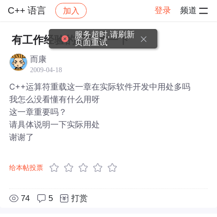
C++ 语言
登录
频道
加入
帖子详情
社区
C++ 语言
服务超时,请刷新
有工作经验的请指教一下
页面重试
而康
2009-04-18
C++运算符重载这一章在实际软件开发中用处多吗
我怎么没看懂有什么用呀
这一章重要吗？
请具体说明一下实际用处
谢谢了
给本帖投票
74
5
打赏