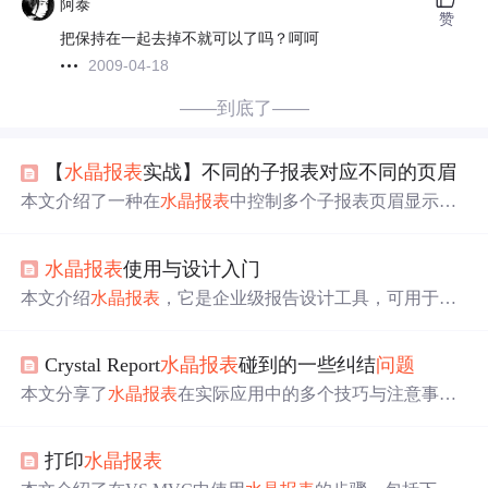
阿泰
赞
把保持在一起去掉不就可以了吗？呵呵
2009-04-18
——到底了——
【
水晶报表
实战】不同的子报表对应不同的页眉
本文介绍了一种在
水晶报表
中控制多个子报表页眉显示的
方法，通过设置标志位并利用共享变量来实现不同子报表
对应不同页眉的效果。
水晶报表
使用与设计入门
本文介绍
水晶报表
，它是企业级报告设计工具，可用于生
成财务等报表。教程涵盖报表设计基础、数据源连接、分
组与汇总、布局格式化、参数化实现等方面，通过实际操
Crystal Report
水晶报表
碰到的一些纠结
问题
作与实例，引导用户熟悉报表创建和导出流程，还提供编
程接口示例增强功能和自动化程度。
本文分享了
水晶报表
在实际应用中的多个技巧与注意事
项，包括解决PNG背景
问题
、中文乱码、表格绘制难题
等，并提供了VS2012环境下安装
水晶报表
的解决方案。
打印
水晶报表