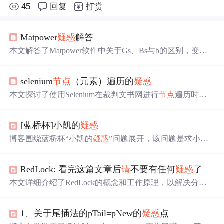
45
回复
打赏
Matpower
疑惑
解答
本文解答了Matpower软件中关于Gs、Bs与b的区别，变压
器支路参数应用，
节点
编号影响，发电机输出功率表示等
问题，并通过两个算例展示了具体操作与结果分析。
selenium
节点
（元素）遍历的
疑惑
本文探讨了使用Selenium在裁判文书网进行
节点
遍历时遇
到的超时问题及解决方案。作者发现仅能成功点击第一个
元素，后续遍历会超时。通过关闭浏览器并重启的方法，
[蓝桥杯]小凯的
疑惑
实现了对每个关键词的独立遍历。
博客围绕蓝桥杯“小凯的
疑惑
”问题展开，该问题是求小凯
用两种互素面值金币在不找零情况下无法准确支付的最贵
物品价值。通过将问题转换为有向无环图建模，利用二分
RedLock: 看完这篇文章后
请
不要有任何
疑惑
了
图匹配求解，给出C++代码实现、解析及实例验证，还提
及注意事项、优化建议和复杂度分析。
本文详细介绍了RedLock的概念和工作原理，以解决分布
式锁可能存在的丢失问题。RedLock通过在多个独立的Redi
s
节点
上获取锁来提高可靠性，确保至少在半数
节点
上成功
1、关于尾插法的pTail=pNew的
疑惑
点
加锁才能视为获取锁成功。文章还提供了基于Redisson的R