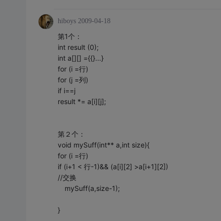
hiboys
2009-04-18
第1个：
int result (0);
int a[][] ={
{}...}
for (i =行)
for (j =列)
if i==j
result *= a[i][j];
第２个：
void mySuff(int** a,int size){
for (i =行)
if (i+1 < 行-1)&& (a[i][2] >a[i+1][2])
//交换
mySuff(a,size-1);
}