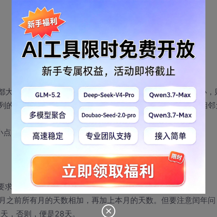
素都大，则称为极大点，如某元素比同列及同行的相邻元素都小，
列的相邻元素都小，或者比同行的相邻元素都小而比同列的相邻
小点，而 则是一个鞍点。
，要求算出这一天是本年的第几天。
月之前所有月的天数相加，再加上本月的天数。但要注意闰年问
天，否则，便是28天。