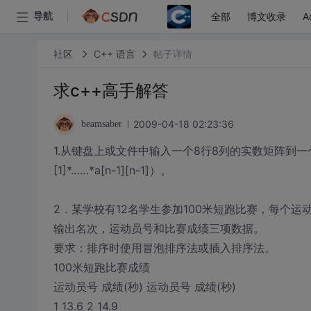
全部
博文收录
A
导航
社区
C++ 语言
帖子详情
求c++高手解答
2009-04-18 02:23:36
beamsaber
1.从键盘上或文件中输入一个8行8列的实数矩阵到一个二
[1]*……*a[n-1][n-1]）。
2．某学校有12名学生参加100米短跑比赛，每个
输出名次，运动员号和比赛成绩三项数据。
要求：排序时使用冒泡排序法或插入排序法。
100米短跑比赛成绩
运动员号 成绩(秒) 运动员号 成绩(秒)
1 13.6 2 14.9