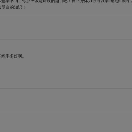
么也学不到，你那应该是课设的题目吧！自己身体力行可以学到很多东西
曾明白的知识！
练练手多好啊。