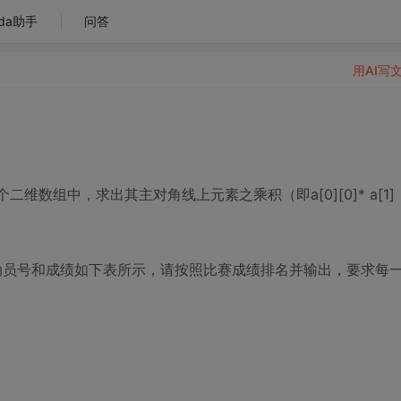
da助手
问答
用AI写
维数组中，求出其主对角线上元素之乘积（即a[0][0]* a[1]
运动员号和成绩如下表所示，请按照比赛成绩排名并输出，要求每