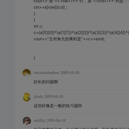
cout<<"第"<< row+1<<"行，第"<<col+1<<"列是："<
cin>>a[row][col] ;
}
}
int c;
c=(a[0][0])*(a[1][1])*(a[2][2])*(a[3][3])*(a[4][4])*(
cout<<"主对角元的乘积是"<<c<<endl;
}
weixiaoshashou
2009-04-18
好长的问题啊
yhuib
2009-04-18
这些好像是一般的练习题阿
smillyz
2009-04-18