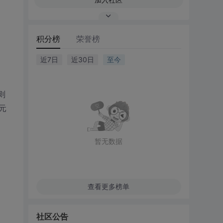
积分榜
荣誉榜
近7日
近30日
至今
则
元
暂无数据
查看更多榜单
社区公告