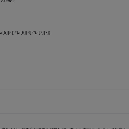
<endl;
a[5][5])*(a[6][6])*(a[7][7]);