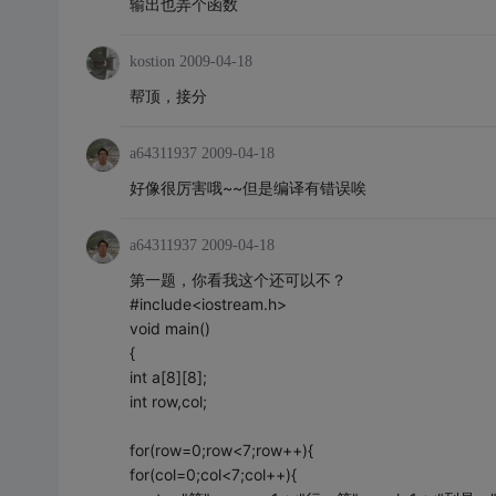
输出也弄个函数
kostion
2009-04-18
帮顶，接分
a64311937
2009-04-18
好像很厉害哦~~但是编译有错误唉
a64311937
2009-04-18
第一题，你看我这个还可以不？
#include<iostream.h>
void main()
{
int a[8][8];
int row,col;
for(row=0;row<7;row++){
for(col=0;col<7;col++){