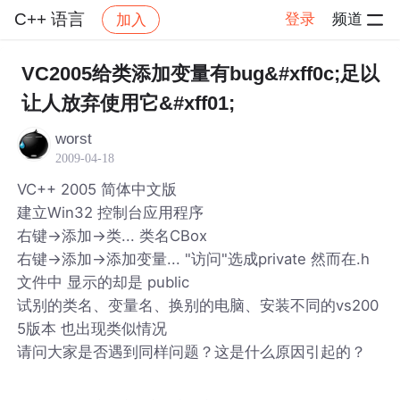
C++ 语言
登录
频道
加入
帖子详情
社区
C++ 语言
VC2005给类添加变量有bug&#xff0c;足以
让人放弃使用它&#xff01;
worst
2009-04-18
VC++ 2005 简体中文版
建立Win32 控制台应用程序
右键->添加->类... 类名CBox
右键->添加->添加变量... "访问"选成private 然而在.h
文件中 显示的却是 public
试别的类名、变量名、换别的电脑、安装不同的vs200
5版本 也出现类似情况
请问大家是否遇到同样问题？这是什么原因引起的？