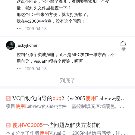
这点小问题，它不给个准儿，难到要每添加一个变
量，就到头文件里检查一下？
那这个IDE带来的方便，就大打折扣了。
我在vc2008中检查，没有这个问题！
2009-04-18
jackyjkchen
赞
控制台添个类成员嘛，又不是MFC要加一堆东西，不
用向导，Visual也得有个度嘛，呵呵
2009-04-18
——到底了——
VC自动化向导的
bug
2（vs2005
使用
Labview控件
类
项目
使用
Labview的slider控件，需控制填充区域颜色。查
找设置函数时发现VS2005自动化向导存在
Bug
，
添加
的接
口
类
名称与内部方法不匹配。尝试在VC6.0中
使用
该控
使用
VC2005
一些问题及解决方案[转]
件，其生成的接口
类
和方法匹配。将VC6.0的接口
类
拷至V
S2005工程并修改，成功调用接口。
本文分享了作者
使用
Visual C++ 2005的经历与感受，详细