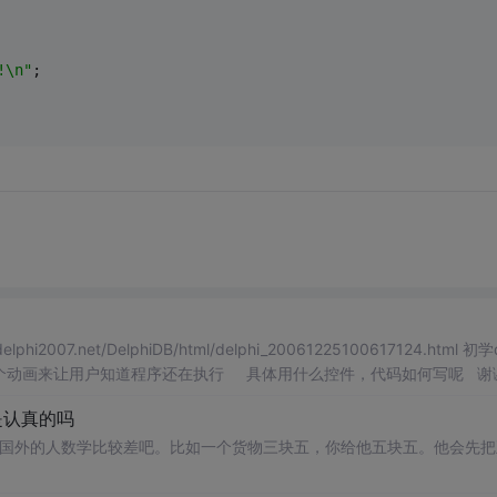
!\n"
;
是认真的吗