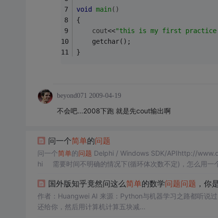
void
main
()
{
cout
<<
"this is my first practice
	getchar();
}
beyond071
2009-04-19
不会吧...2008下跑 就是先cout输出啊
问一个
简单
的
问题
问一个
简单
的
问题
Delphi / Windows SDK/APIhttp://www.delphi2007.net/DelphiDB/html/delphi_20061225100617124.html 初学delp
hi 需要时间不明确的情况下(循环体次数不定)，怎么用一个动画来让用户知道程序还在执行 具体用什么控件，代码如何写呢 谢谢
sf 你可...
国外版知乎竟然问这么
简单
的数学
问题
问题
，你
作者：Huangwei AI 来源：Python与机器学习之路都听说过国外的人数学比较差吧。比如一个货物三块五，你给他五块五。他会先把五毛
还给你，然后用计算机计算五块减...