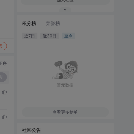
积分榜
荣誉榜
近7日
近30日
至今
复
正序
复
暂无数据
查看更多榜单
社区公告