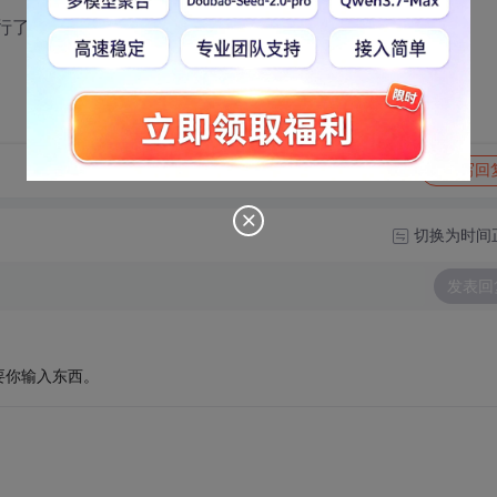
getchar()；，然后再输出了？
转发到动态
举报
写回
切换为时间
发表回
要你输入东西。