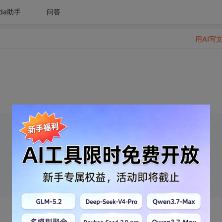
da助手
问答
用AI写